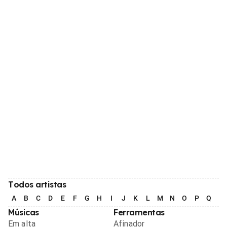
Todos artistas
A
B
C
D
E
F
G
H
I
J
K
L
M
N
O
P
Q
R
Músicas
Ferramentas
Em alta
Afinador