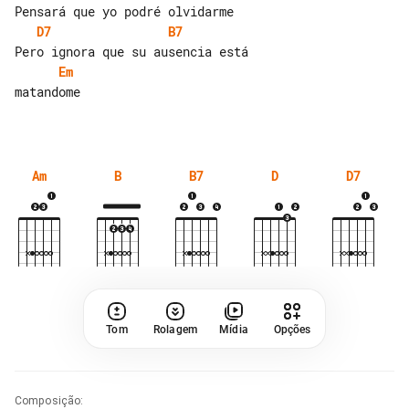
D7
B7
Em
matandome

Am
B
B7
D
D7
Tom
Rolagem
Mídia
Opções
Composição
: