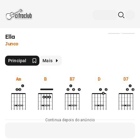
Ella
Mídia
Junco
Principal
Mais
Am
B
B7
D
D7
Continua depois do anúncio