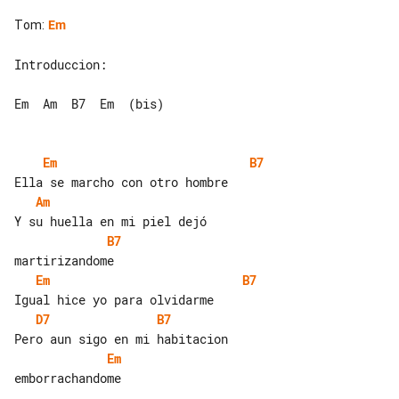
Tom
:
Em
Introduccion:

Em  Am  B7  Em  (bis)

Em
B7
Am
B7
Em
B7
D7
B7
Em
emborrachandome
