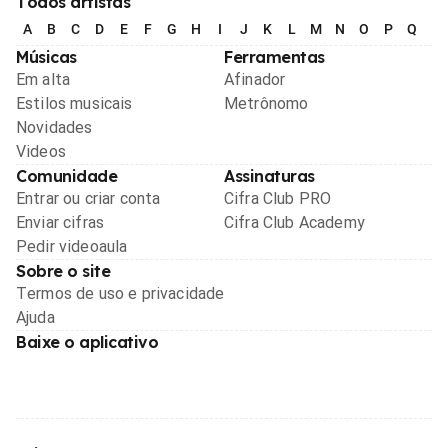
Todos artistas
A
B
C
D
E
F
G
H
I
J
K
L
M
N
O
P
Q
R
Músicas
Ferramentas
Em alta
Afinador
Estilos musicais
Metrônomo
Novidades
Videos
Comunidade
Assinaturas
Entrar ou criar conta
Cifra Club PRO
Enviar cifras
Cifra Club Academy
Pedir videoaula
Sobre o site
Termos de uso e privacidade
Ajuda
Baixe o aplicativo