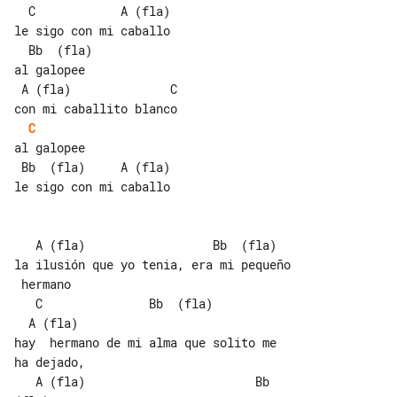
  C            A (fla)

le sigo con mi caballo

  Bb  (fla)

al galopee

 A (fla)              C

C
al galopee

 Bb  (fla)     A (fla)

le sigo con mi caballo

   A (fla)                  Bb  (fla)

la ilusión que yo tenia, era mi pequeño

 hermano

   C               Bb  (fla)           

  A (fla)

hay  hermano de mi alma que solito me 

ha dejado,

   A (fla)                        Bb  
