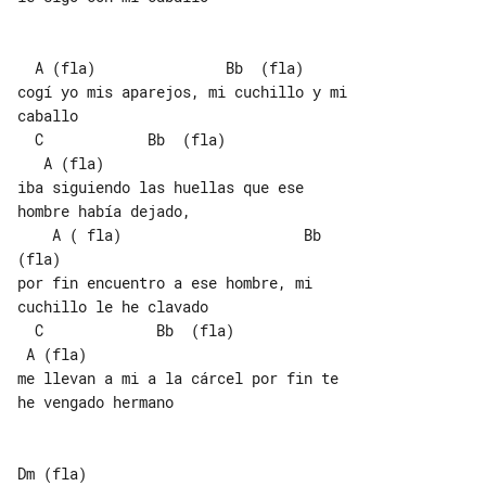
  A (fla)               Bb  (fla)

cogí yo mis aparejos, mi cuchillo y mi 

caballo

  C            Bb  (fla)               

   A (fla)

iba siguiendo las huellas que ese 

hombre había dejado,

    A ( fla)                     Bb  

(fla)

por fin encuentro a ese hombre, mi 

cuchillo le he clavado

  C             Bb  (fla)              

 A (fla)

me llevan a mi a la cárcel por fin te 

he vengado hermano

Dm (fla)
