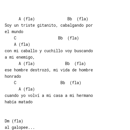
      A (fla)              Bb  (fla)

Soy un triste gitanito, cabalgando por 

el mundo

    C                  Bb  (fla)       

    A (fla)

con mi caballo y cuchillo voy buscando 

a mi enemigo,

      A (fla)             Bb  (fla)

ese hombre destrozó, mi vida de hombre 

honrado

    C                   Bb  (fla)      

      A (fla)

cuando yo volví a mi casa a mi hermano 

había matado

Dm (fla)

al galopee...
