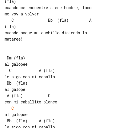
(fla)

cuando me encuentre a ese hombre, loco 

me voy a volver

   C               Bb  (fla)         A 

(fla)

cuando saque mi cuchillo diciendo lo 

mataree!

 Dm (fla)

al galopee

  C            A (fla)

le sigo con mi caballo

 Bb  (fla)

al galope

 A (fla)           C

C
al galopee

 Bb  (fla)     A (fla)

le sigo con mi caballo
