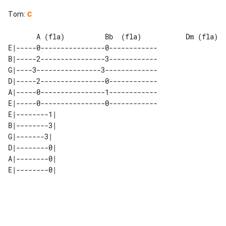
Tom
:
C
       A (fla)          Bb  (fla)           Dm (fla)

E|-----0----------------0------------

B|-----2----------------3------------

G|----3----------------3-------------

D|-----2----------------0------------

A|-----0----------------1------------

E|-----0----------------0------------

E|--------1| 

B|--------3| 

G|-------3|  

D|--------0| 

A|--------0| 
