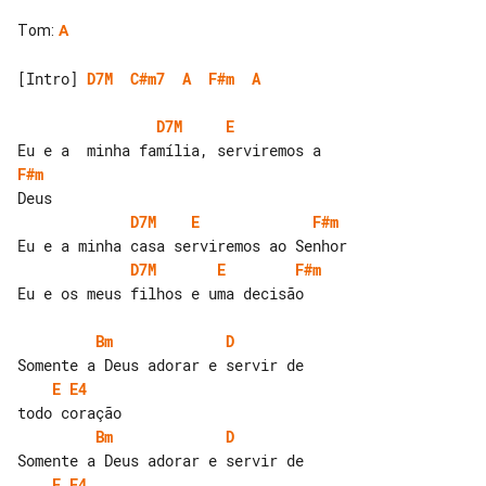
Tom
:
A
[Intro] 
D7M
C#m7
A
F#m
A
D7M
E
F#m
D7M
E
F#m
D7M
E
F#m
Eu e os meus filhos e uma decisão

Bm
D
E
E4
Bm
D
E
E4