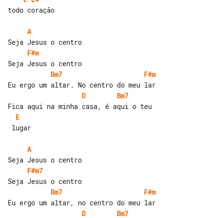
todo coração

A
F#m
Bm7
F#m
D
Bm7
E
 lugar

A
F#m7
Bm7
F#m
D
Bm7