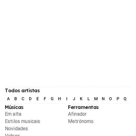
Todos artistas
A
B
C
D
E
F
G
H
I
J
K
L
M
N
O
P
Q
R
Músicas
Ferramentas
Em alta
Afinador
Estilos musicais
Metrônomo
Novidades
Videos