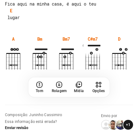
E
A
Bm
Bm7
C#m7
D
4
Tom
Rolagem
Mídia
Opções
Composição
:
Juninho Cassimiro
Envio por
Essa informação está errada?
+
1
Enviar revisão