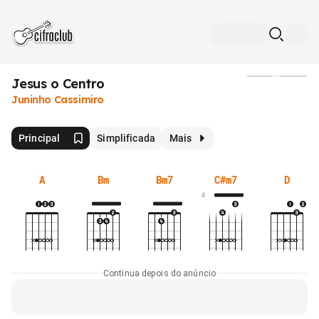
Jesus o Centro
Mídia
Juninho Cassimiro
Principal
Simplificada
Mais
A
Bm
Bm7
C#m7
D
4
Continua depois do anúncio