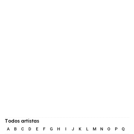
Todos artistas
A
B
C
D
E
F
G
H
I
J
K
L
M
N
O
P
Q
R