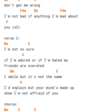
F#m
Bb
F#m
E
you (x2)

Bm
E
G
if I'm adored or if I'm hated my 

Bm
E
G
I'd explain but your mind's made up 

show I'm not affraid of you

Bm
E
G