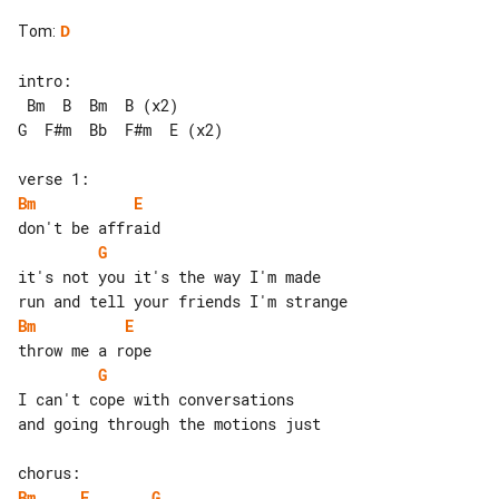
Tom
:
D
intro:

 Bm  B  Bm  B (x2)

G  F#m  Bb  F#m  E (x2)

Bm
E
G
it's not you it's the way I'm made

Bm
E
G
I can't cope with conversations

and going through the motions just

Bm
E
G