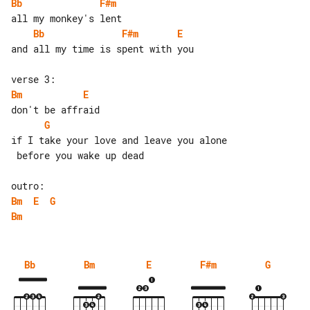
Bb
F#m
Bb
F#m
E
and all my time is spent with you

Bm
E
G
if I take your love and leave you alone

 before you wake up dead

Bm
E
G
Bm
Bb
Bm
E
F#m
G