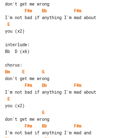
F#m
Bb
F#m
E
you (x2)

interlude:

Bb  D (x6)

Bm
E
G
F#m
Bb
F#m
E
G
F#m
Bb
F#m