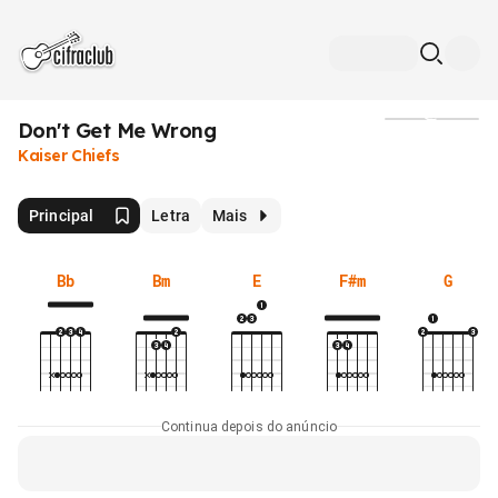
Don't Get Me Wrong
Mídia
Kaiser Chiefs
Principal
Letra
Mais
Bb
Bm
E
F#m
G
Continua depois do anúncio