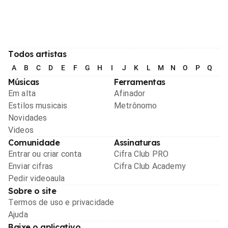
Todos artistas
A
B
C
D
E
F
G
H
I
J
K
L
M
N
O
P
Q
R
Músicas
Ferramentas
Em alta
Afinador
Estilos musicais
Metrônomo
Novidades
Videos
Comunidade
Assinaturas
Entrar ou criar conta
Cifra Club PRO
Enviar cifras
Cifra Club Academy
Pedir videoaula
Sobre o site
Termos de uso e privacidade
Ajuda
Baixe o aplicativo