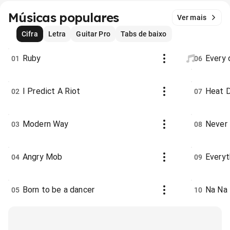
Músicas populares
Ver mais
Cifra
Letra
Guitar Pro
Tabs de baixo
Ruby
Every 
01
06
I Predict A Riot
Heat 
02
07
Modern Way
Never 
03
08
Angry Mob
Everyt
04
09
Born to be a dancer
Na Na
05
10