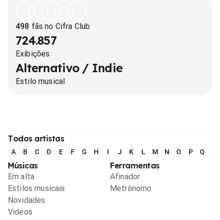
498
fãs no Cifra Club
724.857
Exibições
Alternativo / Indie
Estilo musical
Todos artistas
A
B
C
D
E
F
G
H
I
J
K
L
M
N
O
P
Q
R
Músicas
Ferramentas
Em alta
Afinador
Estilos musicais
Metrônomo
Novidades
Videos