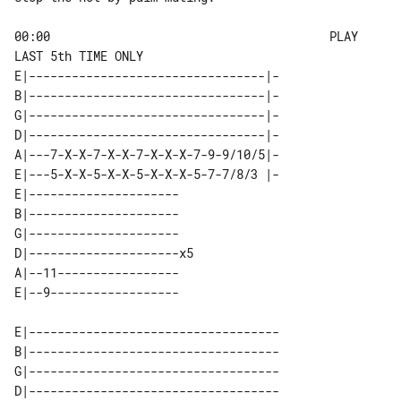
00:00                                       PLAY 
LAST 5th TIME ONLY

E|---------------------------------|-

B|---------------------------------|-

G|---------------------------------|-

D|---------------------------------|-

A|---7-X-X-7-X-X-7-X-X-X-7-9-9/10/5|-

E|---5-X-X-5-X-X-5-X-X-X-5-7-7/8/3 |-

E|---------------------   

B|---------------------   

G|---------------------   

D|---------------------x5 

A|--11-----------------   

E|-----------------------------------

B|-----------------------------------

G|-----------------------------------

D|-----------------------------------
