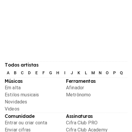
Todos artistas
A
B
C
D
E
F
G
H
I
J
K
L
M
N
O
P
Q
R
Músicas
Ferramentas
Em alta
Afinador
Estilos musicais
Metrônomo
Novidades
Videos
Comunidade
Assinaturas
Entrar ou criar conta
Cifra Club PRO
Enviar cifras
Cifra Club Academy