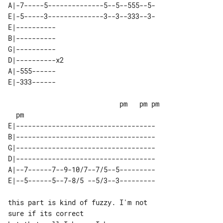
A|-7-----5--------------5--5--555--5-

E|-5-----3--------------3--3--333--3-

E|----------   

B|----------   

G|----------   

D|----------x2 

A|-555------   

                            pm   pm pm 

E|-----------------------------------

B|-----------------------------------

G|-----------------------------------

D|-----------------------------------

A|--7------7--9-10/7--7/5--5---------

this part is kind of fuzzy. I'm not 

sure if its correct
