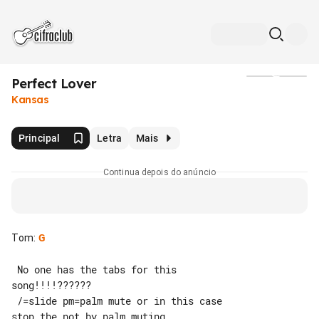
Perfect Lover
Mídia
Kansas
Principal
Letra
Mais
Continua depois do anúncio
Tom
:
G
 No one has the tabs for this 

song!!!!??????

 /=slide pm=palm mute or in this case 

stop the not by palm muting.
