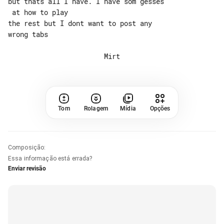
but thats all I have. I have som gesses

 at how to play

the rest but I dont want to post any 

wrong tabs

Tom
Rolagem
Mídia
Opções
Composição
:
Essa informação está errada?
Enviar revisão