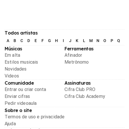
Todos artistas
A
B
C
D
E
F
G
H
I
J
K
L
M
N
O
P
Q
R
Músicas
Ferramentas
Em alta
Afinador
Estilos musicais
Metrônomo
Novidades
Videos
Comunidade
Assinaturas
Entrar ou criar conta
Cifra Club PRO
Enviar cifras
Cifra Club Academy
Pedir videoaula
Sobre o site
Termos de uso e privacidade
Ajuda