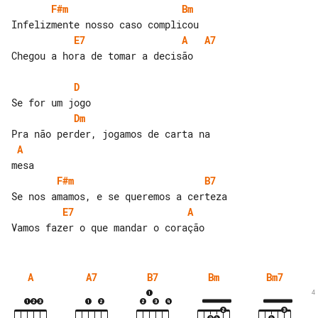
F#m
Bm
E7
A
A7
Chegou a hora de tomar a decisão

D
Dm
A
F#m
B7
E7
A
A
A7
B7
Bm
Bm7
4