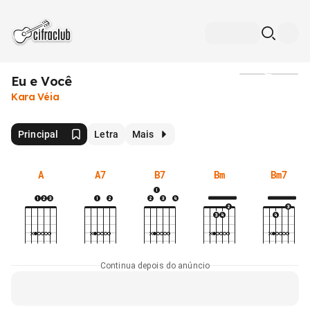
Eu e Você
Mídia
Kara Véia
Principal
Letra
Mais
A
A7
B7
Bm
Bm7
Continua depois do anúncio