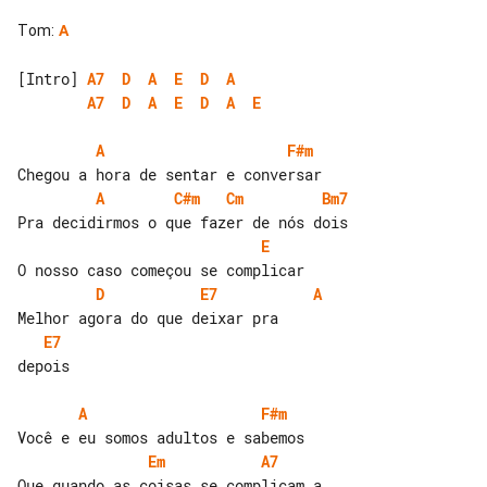
Tom
:
A
[Intro] 
A7
D
A
E
D
A
A7
D
A
E
D
A
E
A
F#m
A
C#m
Cm
Bm7
E
D
E7
A
E7
depois

A
F#m
Em
A7