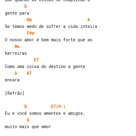
D
Dm
A
F#m
Bm
E7
A
A7
encara

[Refrão]

D
E7(9-)
A
muito mais que amor
