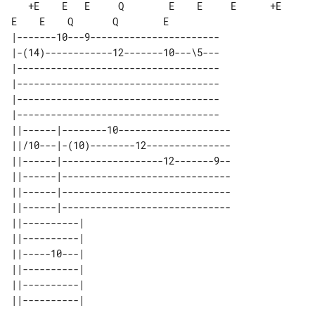
   +E    E   E     Q        E    E     E      +E     
E    E    Q       Q        E

|-------10---9-----------------------

|-(14)------------12-------10---\5---

|------------------------------------

|------------------------------------

|------------------------------------

|------------------------------------

||------|--------10--------------------

||/10---|-(10)--------12---------------

||------|------------------12-------9--

||------|------------------------------

||------|------------------------------

||------|------------------------------

||----------| 

||----------| 

||-----10---| 

||----------| 

||----------| 
