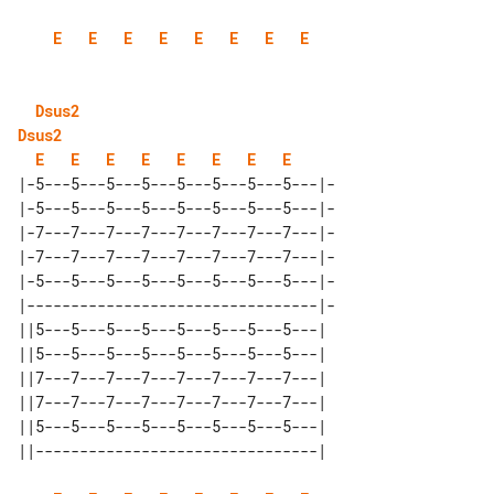
E
E
E
E
E
E
E
E
Dsus2
Dsus2
E
E
E
E
E
E
E
E
|-5---5---5---5---5---5---5---5---|-

|-5---5---5---5---5---5---5---5---|-

|-7---7---7---7---7---7---7---7---|-

|-7---7---7---7---7---7---7---7---|-

|-5---5---5---5---5---5---5---5---|-

|---------------------------------|-

||5---5---5---5---5---5---5---5---| 

||5---5---5---5---5---5---5---5---| 

||7---7---7---7---7---7---7---7---| 

||7---7---7---7---7---7---7---7---| 

||5---5---5---5---5---5---5---5---| 
