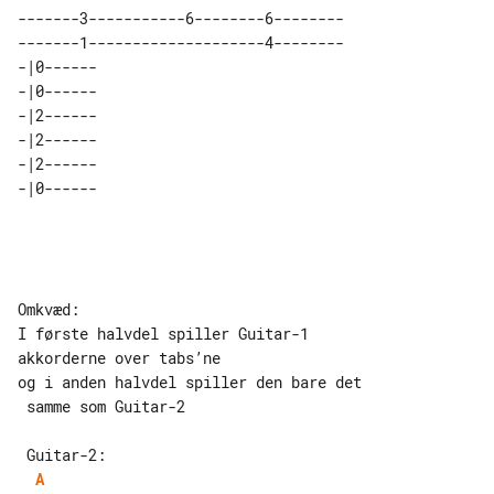
-------3-----------6--------6--------

-------1--------------------4--------

-|0------ 

-|0------ 

-|2------ 

-|2------ 

-|2------ 

Omkvæd:

I første halvdel spiller Guitar-1 

akkorderne over tabs’ne

og i anden halvdel spiller den bare det

 samme som Guitar-2

A