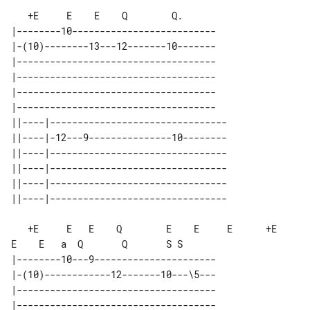
   +E     E    E    Q        Q.      

|--------10--------------------------

|-(10)--------13---12-------10-------

|------------------------------------

|------------------------------------

|------------------------------------

|------------------------------------

||----|--------------------------------

||----|-12---9---------------10--------

||----|--------------------------------

||----|--------------------------------

||----|--------------------------------

   +E     E   E    Q        E    E     E      +E     
E    E   a  Q       Q       S S

|--------10---9----------------------

|-(10)------------12-------10---\5---

|------------------------------------

|------------------------------------
