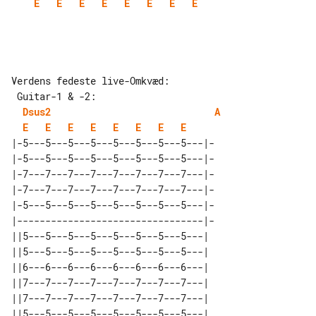
E
E
E
E
E
E
E
E
Verdens fedeste live-Omkvæd:

Dsus2
A
E
E
E
E
E
E
E
E
|-5---5---5---5---5---5---5---5---|-

|-5---5---5---5---5---5---5---5---|-

|-7---7---7---7---7---7---7---7---|-

|-7---7---7---7---7---7---7---7---|-

|-5---5---5---5---5---5---5---5---|-

|---------------------------------|-

||5---5---5---5---5---5---5---5---| 

||5---5---5---5---5---5---5---5---| 

||6---6---6---6---6---6---6---6---| 

||7---7---7---7---7---7---7---7---| 

||7---7---7---7---7---7---7---7---| 
