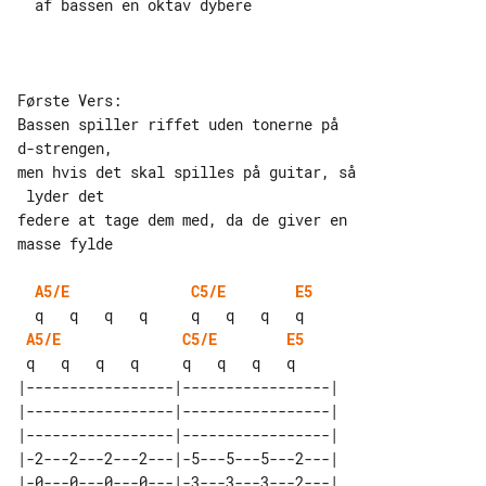
  af bassen en oktav dybere

Første Vers:

Bassen spiller riffet uden tonerne på 

d-strengen,

men hvis det skal spilles på guitar, så

 lyder det

federe at tage dem med, da de giver en 

masse fylde

A5/E
C5/E
E5
A5/E
C5/E
E5
|-----------------|-----------------|

|-----------------|-----------------|

|-----------------|-----------------|

|-2---2---2---2---|-5---5---5---2---|

|-0---0---0---0---|-3---3---3---2---|
