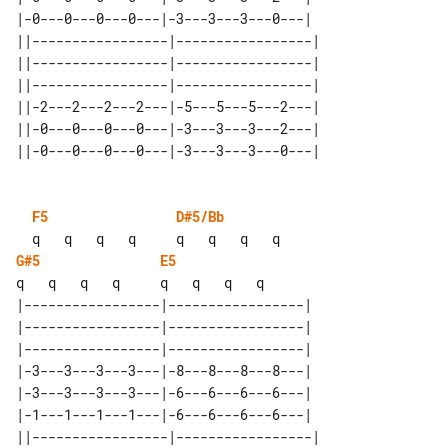
|-0---0---0---0---|-3---3---3---0---|

||-----------------|-----------------| 

||-----------------|-----------------| 

||-----------------|-----------------| 

||-2---2---2---2---|-5---5---5---2---| 

||-0---0---0---0---|-3---3---3---2---| 

F5
D#5/Bb
G#5
E5
|-----------------|-----------------|

|-----------------|-----------------|

|-----------------|-----------------|

|-3---3---3---3---|-8---8---8---8---|

|-3---3---3---3---|-6---6---6---6---|

|-1---1---1---1---|-6---6---6---6---|

||-----------------|-----------------| 
