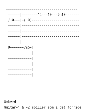
|------------------------------------

|------------------------------------

||------|--------12---10---9h10-------

||/10---|-(10)------------------------

||------|-----------------------------

||------|-----------------------------

||------|-----------------------------

||------|-----------------------------

||9-------7s5-| 

||------------| 

||------------| 

||------------| 

||------------| 

Omkvæd:

Guitar-1 & -2 spiller som i det forrige
