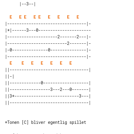
E
E
E
E
E
E
E
E
E
|---------------------------------|-

|*|------3---0----------------------

|---------------------2-------2---|-

|-------------------------2-------|-

|-0---------------0---------------|-

|---------------------------------|-

E
E
E
E
E
E
E
||---------------------------------| 

||-|                                 

||-------------0-------------------| 

||-----------------3---2---0-------| 

||3*---------------------------3---| 

*Tonen [C] bliver egentlig spillet
