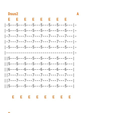
Dsus2
A
E
E
E
E
E
E
E
E
|-5---5---5---5---5---5---5---5---|-

|-5---5---5---5---5---5---5---5---|-

|-7---7---7---7---7---7---7---7---|-

|-7---7---7---7---7---7---7---7---|-

|-5---5---5---5---5---5---5---5---|-

|---------------------------------|-

||5---5---5---5---5---5---5---5---| 

||5---5---5---5---5---5---5---5---| 

||6---6---6---6---6---6---6---6---| 

||7---7---7---7---7---7---7---7---| 

||7---7---7---7---7---7---7---7---| 

E
E
E
E
E
E
E
E