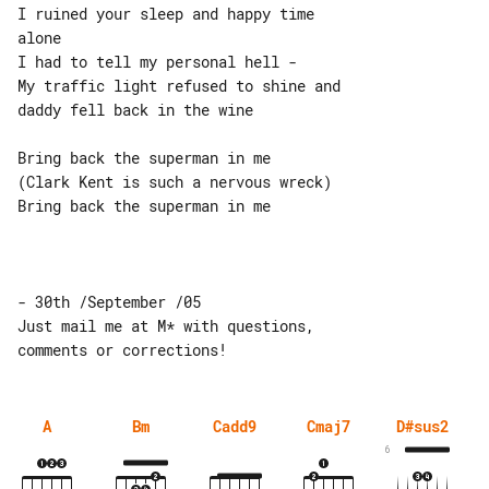
I ruined your sleep and happy time 

alone

I had to tell my personal hell -

My traffic light refused to shine and 

daddy fell back in the wine

Bring back the superman in me

(Clark Kent is such a nervous wreck)

Bring back the superman in me

- 30th /September /05

Just mail me at M* with questions, 

A
Bm
Cadd9
Cmaj7
D#sus2
6