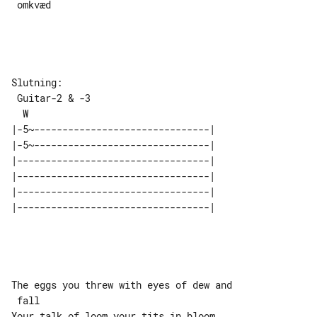
 omkvæd

Slutning:

 Guitar-2 & -3

|-5~-------------------------------| 

|-5~-------------------------------| 

|----------------------------------| 

|----------------------------------| 

|----------------------------------| 

The eggs you threw with eyes of dew and

 fall

Your talk of loom your tits in bloom 
