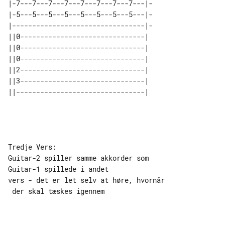
|-7---7---7---7---7---7---7---7---|-

|-5---5---5---5---5---5---5---5---|-

|---------------------------------|-

||0-------------------------------| 

||0-------------------------------| 

||0-------------------------------| 

||2-------------------------------| 

||3-------------------------------| 

Tredje Vers:

Guitar-2 spiller samme akkorder som 

Guitar-1 spillede i andet

vers - det er let selv at høre, hvornår

 der skal tæskes igennem
