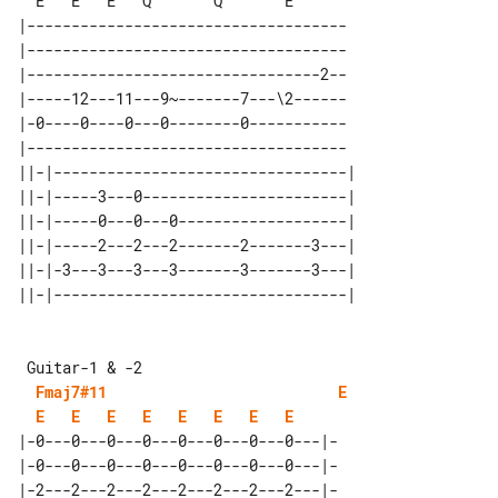
|------------------------------------

|------------------------------------

|---------------------------------2--

|-----12---11---9~-------7---\2------

|-0----0----0---0--------0-----------

|------------------------------------

||-|---------------------------------| 

||-|-----3---0-----------------------| 

||-|-----0---0---0-------------------| 

||-|-----2---2---2-------2-------3---| 

||-|-3---3---3---3-------3-------3---| 

Fmaj7#11
E
E
E
E
E
E
E
E
E
|-0---0---0---0---0---0---0---0---|-

|-0---0---0---0---0---0---0---0---|-

|-2---2---2---2---2---2---2---2---|-
