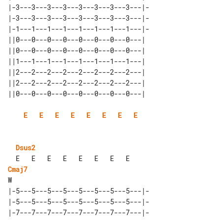
|-3---3---3---3---3---3---3---3---|-

|-3---3---3---3---3---3---3---3---|-

|-1---1---1---1---1---1---1---1---|-

||0---0---0---0---0---0---0---0---| 

||0---0---0---0---0---0---0---0---| 

||1---1---1---1---1---1---1---1---| 

||2---2---2---2---2---2---2---2---| 

||2---2---2---2---2---2---2---2---| 

E
E
E
E
E
E
E
E
Dsus2
Cmaj7
|-5---5---5---5---5---5---5---5---|-

|-5---5---5---5---5---5---5---5---|-

|-7---7---7---7---7---7---7---7---|-
