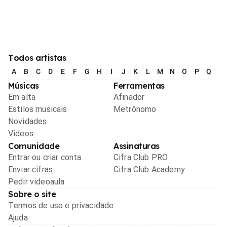
Todos artistas
A
B
C
D
E
F
G
H
I
J
K
L
M
N
O
P
Q
R
Músicas
Ferramentas
Em alta
Afinador
Estilos musicais
Metrônomo
Novidades
Videos
Comunidade
Assinaturas
Entrar ou criar conta
Cifra Club PRO
Enviar cifras
Cifra Club Academy
Pedir videoaula
Sobre o site
Termos de uso e privacidade
Ajuda