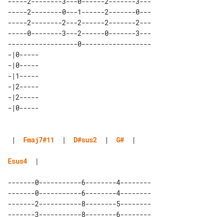
-----2--------3---0------2-------3---

-----2--------0---1------2-------0---

-----2--------2---2------2-------2---

-----0--------3---2------0-------3---

------------------0------------------

-|0----- 

-|0----- 

-|1----- 

-|2----- 

-|2----- 

 |  
Fmaj7#11
  |  
D#sus2
  |  
G#
  |  

Esus4
  |

-------0-----------6--------4--------

-------0-----------6--------4--------

-------2-----------8--------5--------

-------3-----------8--------6--------
