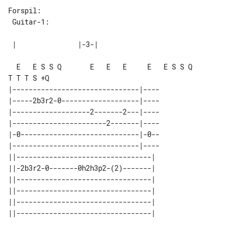
Forspil:

  E   E S S Q       E   E   E     E   E S S Q       
T T T S +Q

|-------------------------------|----

|-----2b3r2-0-------------------|----

|-------------------2-------2---|----

|-----------------------2-------|----

|-0-----------------------------|-0--

|-------------------------------|----

||---------------------------------| 

||-2b3r2-0-------0h2h3p2-(2)-------| 

||---------------------------------| 

||---------------------------------| 

||---------------------------------| 
