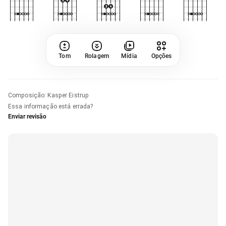
Tom
Rolagem
Mídia
Opções
Composição
:
Kasper Eistrup
Essa informação está errada?
Enviar revisão