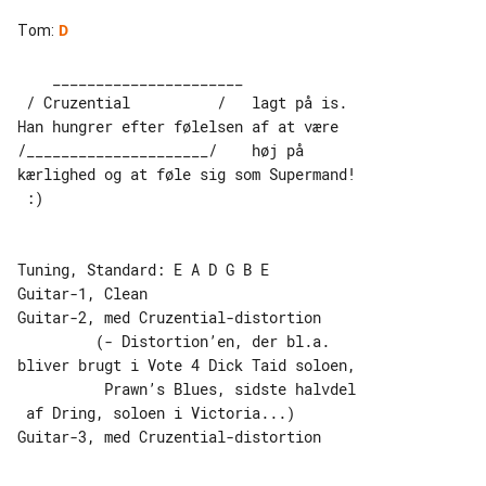
Tom
:
D
    ______________________

 / Cruzential          /   lagt på is. 

Han hungrer efter følelsen af at være

/_____________________/    høj på 

kærlighed og at føle sig som Supermand!

 :)

Tuning, Standard: E A D G B E

Guitar-1, Clean

Guitar-2, med Cruzential-distortion

         (- Distortion’en, der bl.a. 

bliver brugt i Vote 4 Dick Taid soloen,

          Prawn’s Blues, sidste halvdel

 af Dring, soloen i Victoria...)

Guitar-3, med Cruzential-distortion
