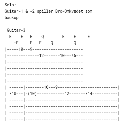
Solo:

Guitar-1 & -2 spiller Bro-Omkvædet som 

backup

 Guitar-3

  E    E   E    Q        E    E     E  

|-----10---9----------------------

|--------------12-------10---\5---

|---------------------------------

|---------------------------------

|---------------------------------

|---------------------------------

||------|--------10---9--------------------------| 

||/10---|-(10)------------12-------/14-----------| 

||------|----------------------------------------| 

||------|----------------------------------------| 

||------|----------------------------------------| 
