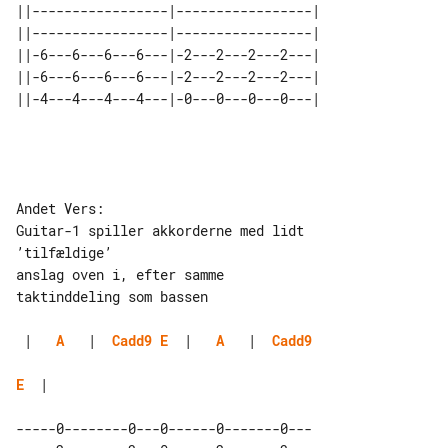
||-----------------|-----------------| 

||-----------------|-----------------| 

||-6---6---6---6---|-2---2---2---2---| 

||-6---6---6---6---|-2---2---2---2---| 

Andet Vers:

Guitar-1 spiller akkorderne med lidt 

’tilfældige’

anslag oven i, efter samme 

taktinddeling som bassen

 |   
A
   |  
Cadd9
E
  |   
A
   |  
Cadd9
E
  |

-----0--------0---0------0-------0---
