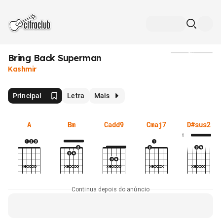
Bring Back Superman
Mídia
Kashmir
Principal
Letra
Mais
A
Bm
Cadd9
Cmaj7
D#sus2
6
Continua depois do anúncio