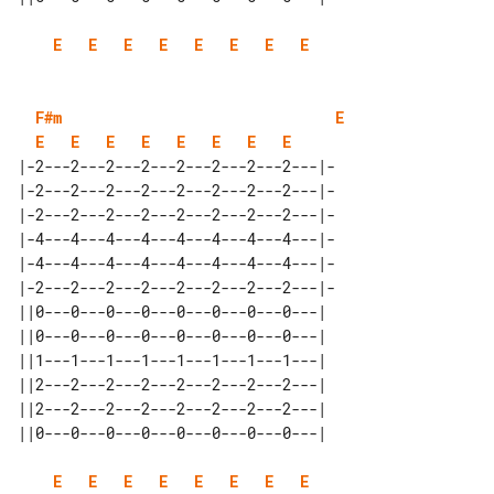
E
E
E
E
E
E
E
E
F#m
E
E
E
E
E
E
E
E
E
|-2---2---2---2---2---2---2---2---|-

|-2---2---2---2---2---2---2---2---|-

|-2---2---2---2---2---2---2---2---|-

|-4---4---4---4---4---4---4---4---|-

|-4---4---4---4---4---4---4---4---|-

|-2---2---2---2---2---2---2---2---|-

||0---0---0---0---0---0---0---0---| 

||0---0---0---0---0---0---0---0---| 

||1---1---1---1---1---1---1---1---| 

||2---2---2---2---2---2---2---2---| 

||2---2---2---2---2---2---2---2---| 

E
E
E
E
E
E
E
E