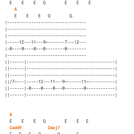
A
|---------------------------------

|---------------------------------

|---------------------------------

|-----12---11---9~-------7---\2---

|-0----0----0---0--------0--------

|---------------------------------

||------|-------------------------------------| 

||------|-------------------------------------| 

||------|-------------------------------------| 

||/7~---|-----12---11---9~------11~-----------| 

||------|-0----0----0---0--------0------------| 

A
Cadd9
Cmaj7