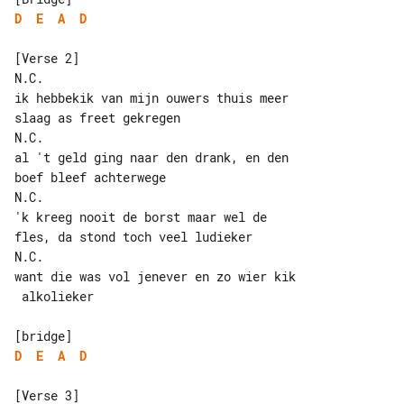
D
E
A
D
[Verse 2]

N.C.

ik hebbekik van mijn ouwers thuis meer 

slaag as freet gekregen

N.C.

al 't geld ging naar den drank, en den 

boef bleef achterwege

'k kreeg nooit de borst maar wel de 

fles, da stond toch veel ludieker

N.C.

want die was vol jenever en zo wier kik

 alkolieker

D
E
A
D
[Verse 3]
