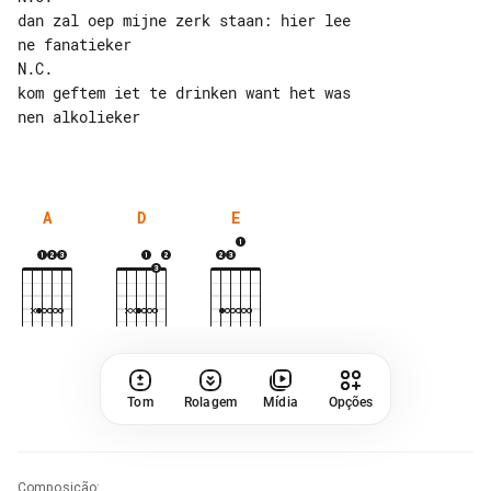
dan zal oep mijne zerk staan: hier lee 

ne fanatieker

N.C.

kom geftem iet te drinken want het was 

nen alkolieker

A
D
E
Tom
Rolagem
Mídia
Opções
Composição
: