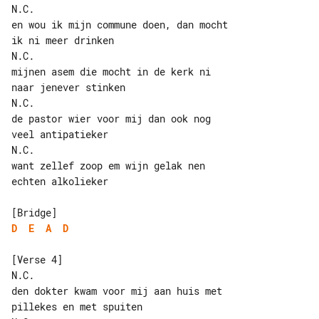
N.C.

en wou ik mijn commune doen, dan mocht 

ik ni meer drinken

N.C.

mijnen asem die mocht in de kerk ni 

naar jenever stinken

N.C.

de pastor wier voor mij dan ook nog 

veel antipatieker

N.C.

want zellef zoop em wijn gelak nen 

echten alkolieker

D
E
A
D
[Verse 4]

N.C.

den dokter kwam voor mij aan huis met 

pillekes en met spuiten
