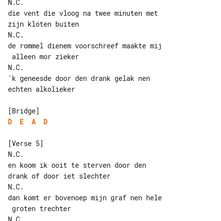
N.C.

die vent die vloog na twee minuten met 

zijn kloten buiten

N.C.

de rommel dienem voorschreef maakte mij

 alleen mor zieker

N.C.

'k geneesde door den drank gelak nen 

echten alkolieker

D
E
A
D
[Verse 5]

N.C.

en koom ik ooit te sterven door den 

drank of door iet slechter

N.C.

dan komt er bovenoep mijn graf nen hele

 groten trechter

N.C.
