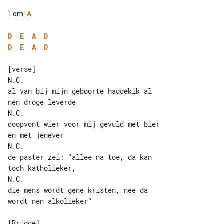
Tom
:
A
D
E
A
D
D
E
A
D
[verse]

N.C.

al van bij mijn geboorte haddekik al 

nen droge leverde

N.C.

doopvont wier voor mij gevuld met bier 

en met jenever

N.C.

de paster zei: "allee na toe, da kan 

toch katholieker,

N.C.

die mens wordt gene kristen, nee da 

wordt nen alkolieker"
