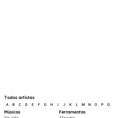
Todos artistas
A
B
C
D
E
F
G
H
I
J
K
L
M
N
O
P
Q
R
Músicas
Ferramentas
Em alta
Afinador