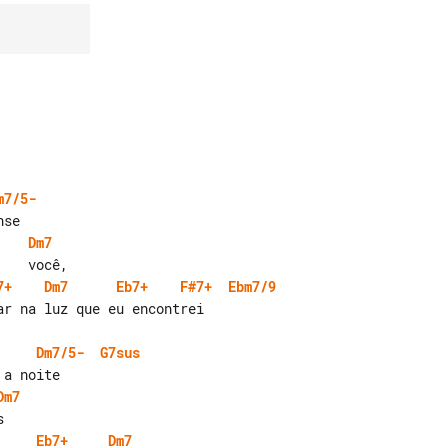
m7/5-
Dm7
7+
Dm7
Eb7+
F#7+
Ebm7/9
r na luz que eu encontrei

Dm7/5-
G7sus
Dm7
Eb7+
Dm7