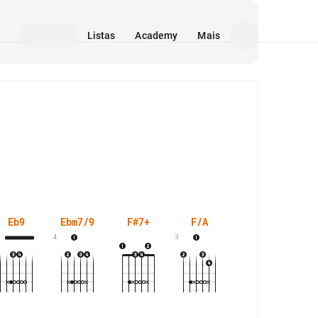
Listas
Academy
Mais
Mídia
Eb9
Ebm7/9
F#7+
F/A
F/Eb
F
4
3