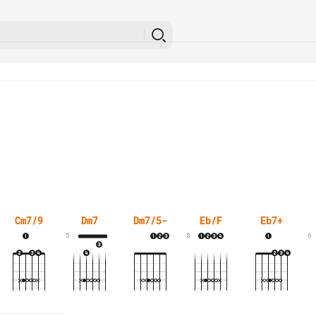
Cm7/9
Dm7
Dm7/5-
Eb/F
Eb7+
5
8
6