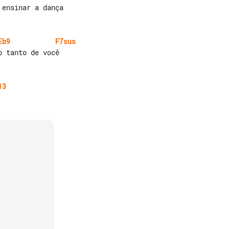
Eb9
F7sus
13