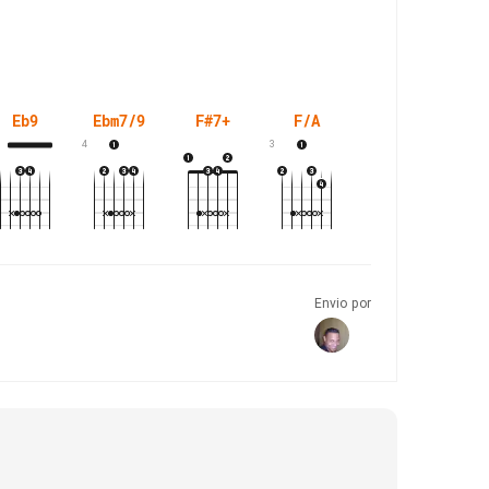
Eb9
Ebm7/9
F#7+
F/A
F/Eb
F
4
3
Envio por