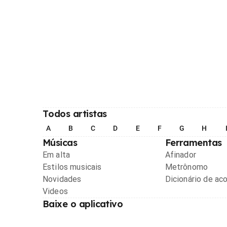
Todos artistas
A
B
C
D
E
F
G
H
Músicas
Ferramentas
Em alta
Afinador
Estilos musicais
Metrônomo
Novidades
Dicionário de ac
Videos
Baixe o aplicativo