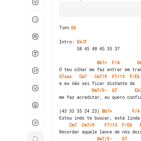
Tom
:
Eb
Intro: 
Eb/F
       58 45 48 45 35 37

Bb7+
F/A
D
G7sus
Cm7
Cm7/9
F7/13
F/Eb
Dm7/5-
G7
Eb
me faz acreditar, eu quero confia
(43 33 35 24 23) 
Bb7+
F/A
Cm7
Cm7/9
F7/13
F/Eb
Dm7/5-
G7