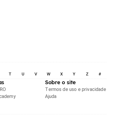
T
U
V
W
X
Y
Z
#
as
Sobre o site
PRO
Termos de uso e privacidade
Academy
Ajuda