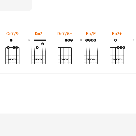
Cm7/9
Dm7
Dm7/5-
Eb/F
Eb7+
5
8
6