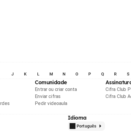
I
J
K
L
M
N
O
P
Q
R
S
Comunidade
Assinatur
Entrar ou criar conta
Cifra Club 
Enviar cifras
Cifra Club 
ordes
Pedir videoaula
Idioma
Português