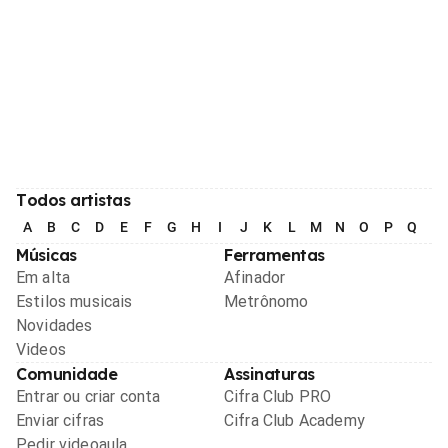
Todos artistas
A
B
C
D
E
F
G
H
I
J
K
L
M
N
O
P
Q
R
Músicas
Ferramentas
Em alta
Afinador
Estilos musicais
Metrônomo
Novidades
Videos
Comunidade
Assinaturas
Entrar ou criar conta
Cifra Club PRO
Enviar cifras
Cifra Club Academy
Pedir videoaula