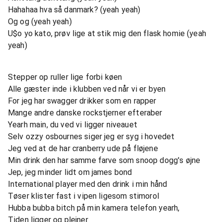
Hahahaa hva så danmark? (yeah yeah)
Og og (yeah yeah)
U$o yo kato, prøv lige at stik mig den flask homie (yeah
yeah)
Stepper op ruller lige forbi køen
Alle gæster inde i klubben ved når vi er byen
For jeg har swagger drikker som en rapper
Mange andre danske rockstjerner efteraber
Yearh main, du ved vi ligger niveauet
Selv ozzy osbournes siger jeg er syg i hovedet
Jeg ved at de har cranberry ude på fløjene
Min drink den har samme farve som snoop dogg's øjne
Jep, jeg minder lidt om james bond
International player med den drink i min hånd
Tøser klister fast i vipen ligesom stimorol
Hubba bubba bitch på min kamera telefon yearh,
Tiden ligger og plejner