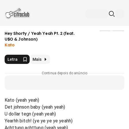
Hey Shorty / Yeah Yeah Pt. 2 (feat.
Mídia
U$O & Johnson)
Kato
Letra
Mais
Continua depois do anúncio
Kato (yeah yeah)
Det johnson baby (yeah yeah)
U dollar tegn (yeah yeah)
Yearhh bitch! (ye ye ye ye yeahh)
Achttung achttung (yeah yeah)