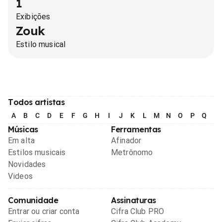
1
Exibições
Zouk
Estilo musical
Todos artistas
A
B
C
D
E
F
G
H
I
J
K
L
M
N
O
P
Q
R
Músicas
Ferramentas
Em alta
Afinador
Estilos musicais
Metrônomo
Novidades
Videos
Comunidade
Assinaturas
Entrar ou criar conta
Cifra Club PRO