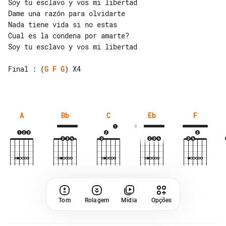
Soy tu esclavo y vos mi libertad

Dame una razón para olvidarte

Nada tiene vida si no estas

Cual es la condena por amarte?

Soy tu esclavo y vos mi libertad

Final : (
G
F
G
) X4

A
Bb
C
Eb
F
6
Tom
Rolagem
Mídia
Opções