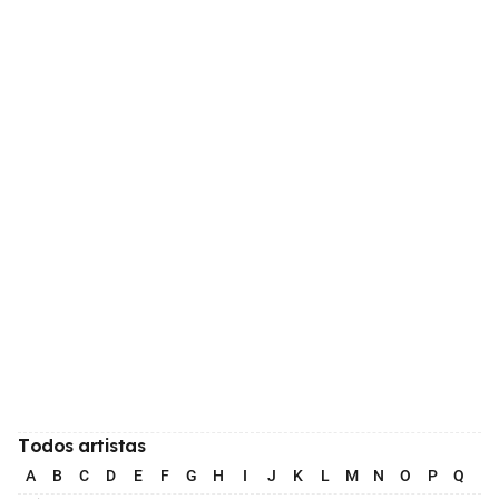
Todos artistas
A
B
C
D
E
F
G
H
I
J
K
L
M
N
O
P
Q
R