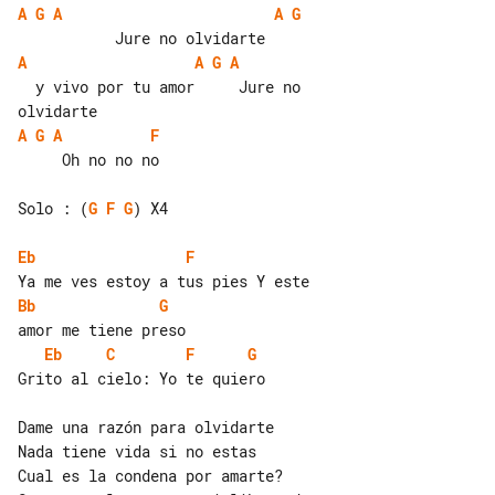
A
G
A
A
G
A
A
G
A
  y vivo por tu amor     Jure no 

A
G
A
F
     Oh no no no

Solo : (
G
F
G
) X4

Eb
F
Bb
G
Eb
C
F
G
Grito al cielo: Yo te quiero

Dame una razón para olvidarte

Nada tiene vida si no estas

Cual es la condena por amarte?
