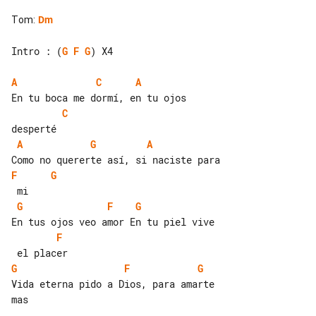
Tom
:
Dm
Intro : (
G
F
G
) X4

A
C
A
C
A
G
A
F
G
G
F
G
F
G
F
G
Vida eterna pido a Dios, para amarte 

mas
