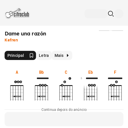
Dame una razón
Mídia
Kefren
Principal
Letra
Mais
A
Bb
C
Eb
F
6
Continua depois do anúncio