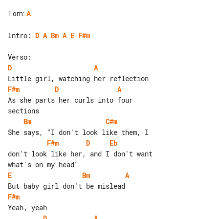
Tom
:
A
Intro: 
D
A
Bm
A
E
F#m
D
A
F#m
D
A
As she parts her curls into four 

Bm
C#m
F#m
D
Eb
don't look like her, and I don't want 

E
Bm
A
F#m
D
A