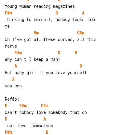
F#m
D
A
Thinking to herself, nobody looks like 

Bm
C#m
Oh I've got all these curves, all this 

F#m
D
B
A
D
A
you can

E
F#m
C#m
D
A
F#m
B