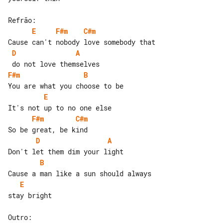
E
F#m
C#m
D
A
F#m
B
E
F#m
C#m
D
A
B
E
stay bright
