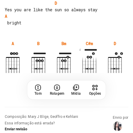
D
A
A
B
Bm
C#m
D
4
Tom
Rolagem
Mídia
Opções
Composição
:
Mary J Blige, Geoffro e Kehlani
Envio por
Essa informação está errada?
Enviar revisão