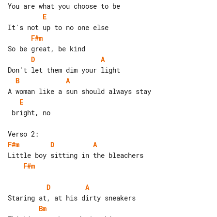
E
F#m
D
A
B
A
E
 bright, no

F#m
D
A
F#m
D
A
Bm