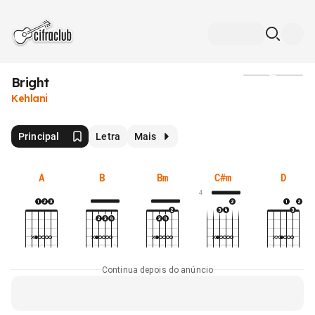
Bright
Mídia
Kehlani
Principal
Letra
Mais
A
B
Bm
C#m
D
4
Continua depois do anúncio