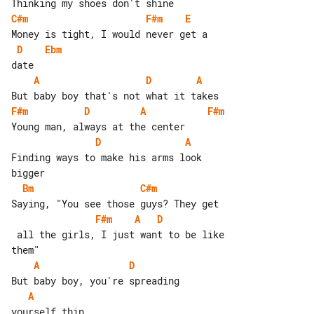
C#m
F#m
E
D
Ebm
A
D
A
F#m
D
A
F#m
D
A
Finding ways to make his arms look 

Bm
C#m
F#m
A
D
 all the girls, I just want to be like 

A
D
A
yourself thin
