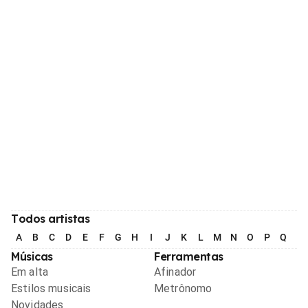
Todos artistas
A
B
C
D
E
F
G
H
I
J
K
L
M
N
O
P
Q
R
Músicas
Ferramentas
Em alta
Afinador
Estilos musicais
Metrônomo
Novidades