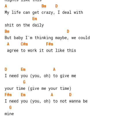
A
Bm
D
Em
Bm
D
A
C#m
F#m
 agree to work it out like this

D
Em
A
G
F#m
Em
A
D
G
mine
