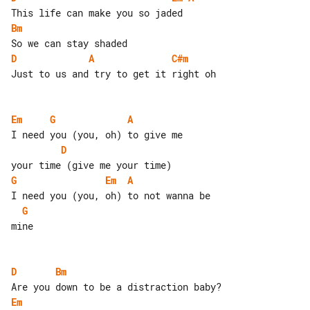
Bm
D
A
C#m
Just to us and try to get it right oh

Em
G
A
D
G
Em
A
G
mine

D
Bm
Em