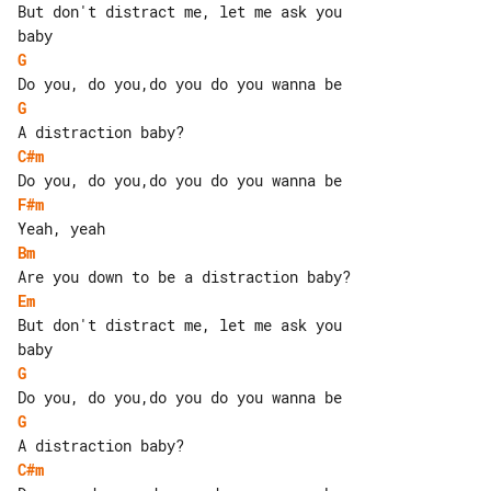
But don't distract me, let me ask you 

G
G
C#m
F#m
Bm
Em
But don't distract me, let me ask you 

G
G
C#m