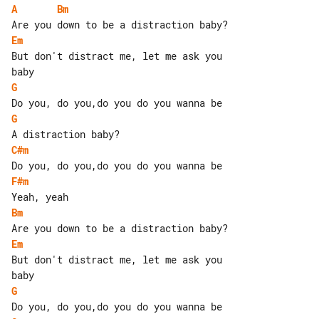
A
Bm
Em
But don't distract me, let me ask you 

G
G
C#m
F#m
Bm
Em
But don't distract me, let me ask you 

G