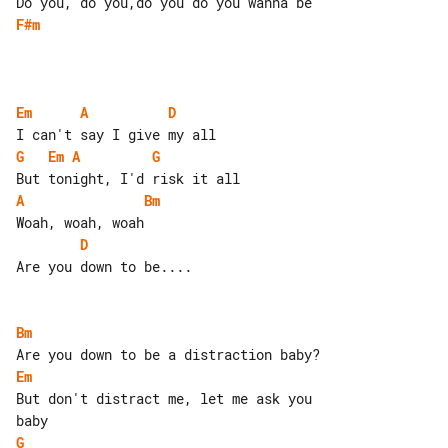
F#m
Em
A
D
G
Em
A
G
A
Bm
D
Are you down to be....

Bm
Em
But don't distract me, let me ask you 

G