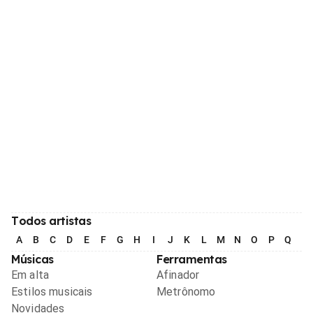
Todos artistas
A
B
C
D
E
F
G
H
I
J
K
L
M
N
O
P
Q
R
Músicas
Ferramentas
Em alta
Afinador
Estilos musicais
Metrônomo
Novidades