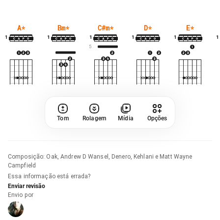
A
*
Bm
*
C#m
*
D
*
E
*
1
1
1
1
1
1
5
Tom
Rolagem
Mídia
Opções
Composição
:
Oak, Andrew D Wansel, Denero, Kehlani e Matt Wayne
Campfield
Essa informação está errada?
Enviar revisão
Envio por