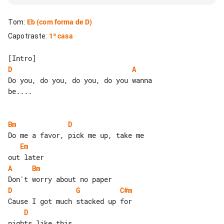
Tom
:
Eb
(com forma de D)
Capotraste
:
1ª casa
D
A
Do you, do you, do you, do you wanna 

be....

Bm
D
Em
A
Bm
D
G
C#m
D