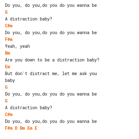
G
C#m
F#m
Bm
Em
But don't distract me, let me ask you 

G
G
C#m
F#m
D
Bm
Em
E