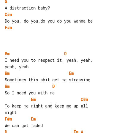
G
C#m
F#m
Bm
D
I need you to respect it, yeah, yeah, 

Bm
Em
Bm
D
Em
C#m
To keep me right and keep me up all 

F#m
Em
D
Em
A