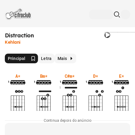
Distraction
Kehlani
Principal
Letra
Mais
A
*
Bm
*
C#m
*
D
*
E
*
1
1
1
1
1
5
Continua depois do anúncio