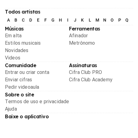
Todos artistas
A
B
C
D
E
F
G
H
I
J
K
L
M
N
O
P
Q
R
Músicas
Ferramentas
Em alta
Afinador
Estilos musicais
Metrônomo
Novidades
Videos
Comunidade
Assinaturas
Entrar ou criar conta
Cifra Club PRO
Enviar cifras
Cifra Club Academy
Pedir videoaula
Sobre o site
Termos de uso e privacidade
Ajuda
Baixe o aplicativo