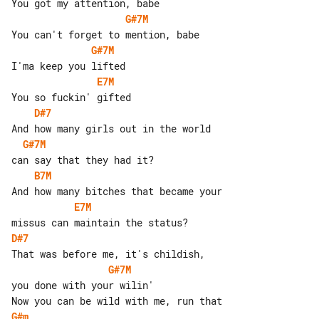
G#7M
G#7M
E7M
D#7
G#7M
B7M
E7M
D#7
G#7M
you done with your wilin'

G#m