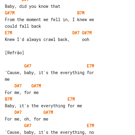
G#7M
B7M
From the moment we fell in, I knew we 

E7M
D#7
G#7M
Knew I'd always crawl back,     ooh

[Refrão]

G#7
E7M
'Cause, baby, it's the everything for 

D#7
G#7M
B7M
E7M
D#7
G#7M
G#7
E7M
'Cause, baby, it's the everything, no 
