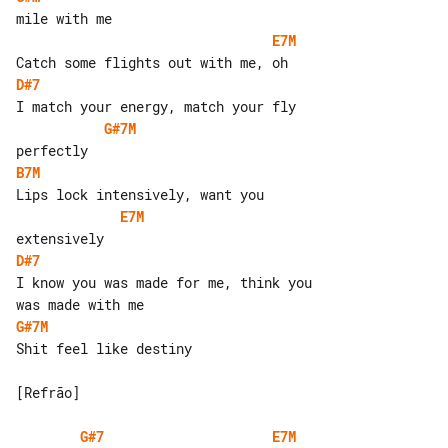
E7M
D#7
G#7M
B7M
E7M
D#7
I know you was made for me, think you 

G#7M
Shit feel like destiny

[Refrão]

G#7
E7M