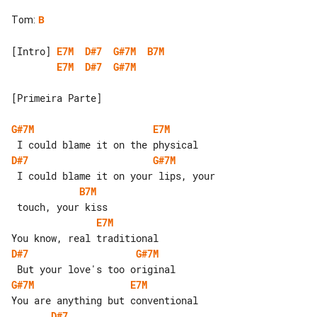
Tom
:
B
[Intro] 
E7M
D#7
G#7M
B7M
E7M
D#7
G#7M
[Primeira Parte]

G#7M
E7M
D#7
G#7M
B7M
E7M
D#7
G#7M
G#7M
E7M
D#7