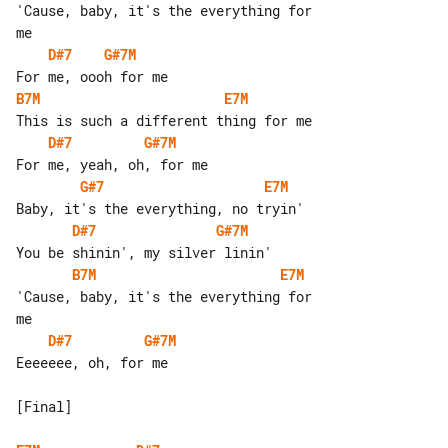
'Cause, baby, it's the everything for 

D#7
G#7M
B7M
E7M
D#7
G#7M
G#7
E7M
D#7
G#7M
B7M
E7M
'Cause, baby, it's the everything for 

D#7
G#7M
Eeeeeee, oh, for me

[Final]
