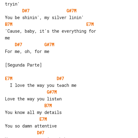
D#7
G#7M
B7M
E7M
'Cause, baby, it's the everything for 

D#7
G#7M
For me, oh, for me

[Segunda Parte]

E7M
D#7
G#7M
B7M
E7M
D#7