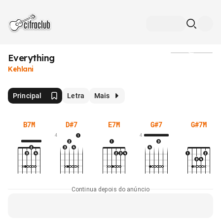
Everything
Mídia
Kehlani
Principal
Letra
Mais
B7M
D#7
E7M
G#7
G#7M
4
4
Continua depois do anúncio