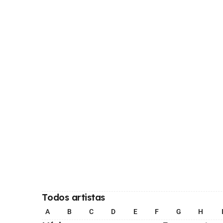
Todos artistas
A
B
C
D
E
F
G
H