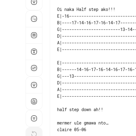
E|-16---------------------------
B|----17-14-16-17-16-14-17------
G|------------------------13-14-
D|------------------------------
A|------------------------------
E|------------------------------
B|------14-16-17-16-14-16-17-16-
G|---13-------------------------
D|------------------------------
A|------------------------------
half step down ah!!

mermer ule gmawa nto…

claire 05-06
