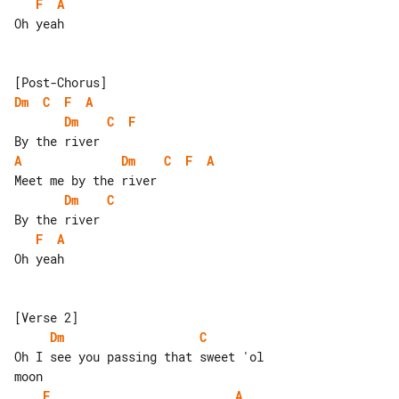
F
A
Oh yeah

Dm
C
F
A
Dm
C
F
A
Dm
C
F
A
Dm
C
F
A
Oh yeah

Dm
C
Oh I see you passing that sweet 'ol 

F
A