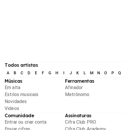
Todos artistas
A
B
C
D
E
F
G
H
I
J
K
L
M
N
O
P
Q
R
Músicas
Ferramentas
Em alta
Afinador
Estilos musicais
Metrônomo
Novidades
Videos
Comunidade
Assinaturas
Entrar ou criar conta
Cifra Club PRO
Enviar cifras
Cifra Club Academy