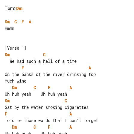
Tom
:
Dm
Dm
C
F
A
Hmmm

Dm
C
F
A
On the banks of the river drinking too 

Dm
C
F
A
Dm
C
F
A
Dm
C
F
A
Uh huh yeah    Uh huh yeah
