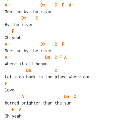
A
Dm
C
F
A
Dm
C
F
A
Dm
C
F
A
Dm
C
F
A
Dm
C
F
A
Dm
C
F
A
Oh yeah
