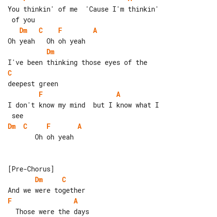
You thinkin' of me  'Cause I'm thinkin'

Dm
C
F
A
Dm
C
F
A
I don't know my mind  but I know what I

Dm
C
F
A
       Oh oh yeah

Dm
C
F
A