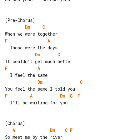
Dm
C
F
A
Dm
C
F
A
Dm
C
F
A
Dm
C
F
  I'll be waiting for you

A
Dm
C
F