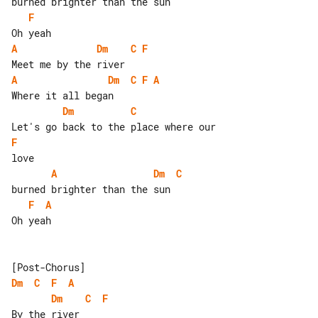
F
A
Dm
C
F
A
Dm
C
F
A
Dm
C
F
A
Dm
C
F
A
Oh yeah

Dm
C
F
A
Dm
C
F