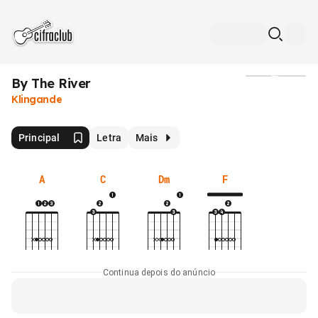
By The River
Mídia
Klingande
Principal
Letra
Mais
A
C
Dm
F
Continua depois do anúncio