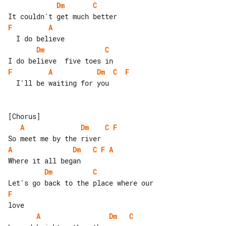
Dm
C
F
A
Dm
C
F
A
Dm
C
F
  I'll be waiting for you

A
Dm
C
F
A
Dm
C
F
A
Dm
C
F
A
Dm
C