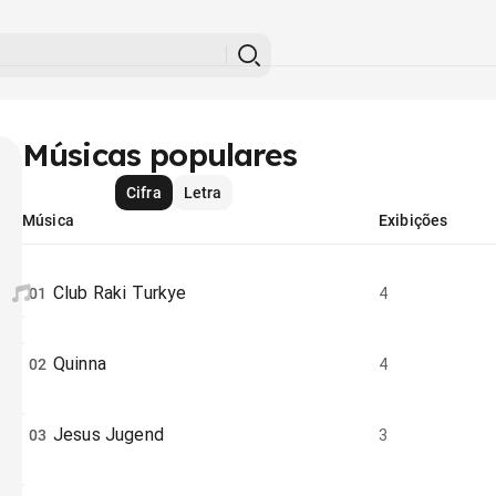
Músicas populares
Cifra
Letra
Música
Exibições
Club Raki Turkye
01
4
Quinna
02
4
Jesus Jugend
03
3