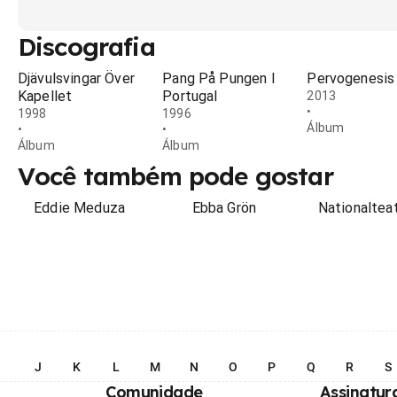
Discografia
Djävulsvingar Över
Pang På Pungen I
Pervogenesis
Kapellet
Portugal
2013
•
1998
1996
Álbum
•
•
Álbum
Álbum
Você também pode gostar
Eddie Meduza
Ebba Grön
Nationaltea
I
J
K
L
M
N
O
P
Q
R
S
Comunidade
Assinatur