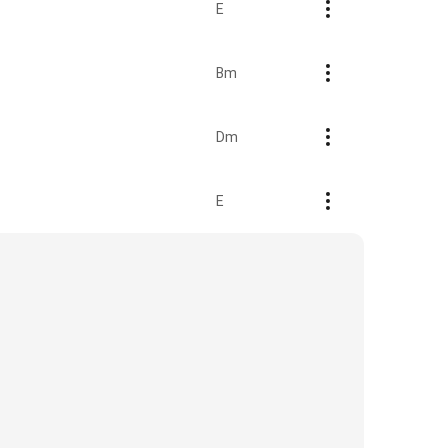
E
Bm
Dm
E