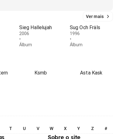
Ver mais
Sieg Hallelujah
Sug Och Fräls
2006
1996
•
•
Álbum
Álbum
tern
Ksmb
Asta Kask
T
U
V
W
X
Y
Z
#
as
Sobre o site