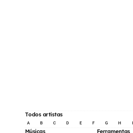
Todos artistas
A
B
C
D
E
F
G
H
Músicas
Ferramentas