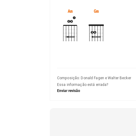
Am
Gm
Composição
:
Donald Fagen e Walter Becker
Essa informação está errada?
Enviar revisão