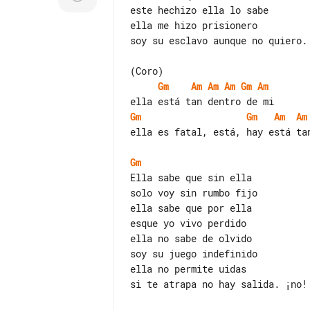
este hechizo ella lo sabe

ella me hizo prisionero

soy su esclavo aunque no quiero. 
Gm
Am
Am
Am
Gm
Am
Gm
Gm
Am
Am
ella es fatal, está, hay está tan
Gm
Ella sabe que sin ella

solo voy sin rumbo fijo

ella sabe que por ella

esque yo vivo perdido

ella no sabe de olvido

soy su juego indefinido

ella no permite uidas

si te atrapa no hay salida. ¡no!
