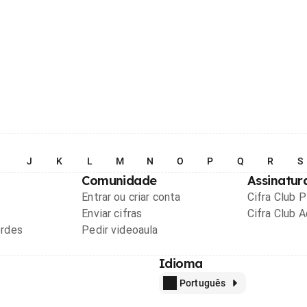
I
J
K
L
M
N
O
P
Q
R
S
Comunidade
Assinatur
Entrar ou criar conta
Cifra Club 
Enviar cifras
Cifra Club 
ordes
Pedir videoaula
Idioma
Português