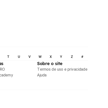
T
U
V
W
X
Y
Z
#
as
Sobre o site
PRO
Termos de uso e privacidade
Academy
Ajuda