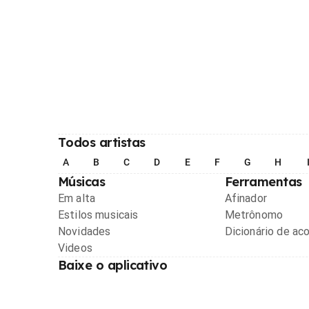
Todos artistas
A
B
C
D
E
F
G
H
Músicas
Ferramentas
Em alta
Afinador
Estilos musicais
Metrônomo
Novidades
Dicionário de ac
Videos
Baixe o aplicativo