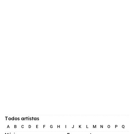
Todos artistas
A
B
C
D
E
F
G
H
I
J
K
L
M
N
O
P
Q
R