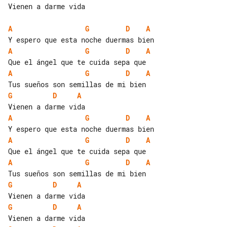
Vienen a darme vida

A
G
D
A
A
G
D
A
A
G
D
A
G
D
A
A
G
D
A
A
G
D
A
A
G
D
A
G
D
A
G
D
A