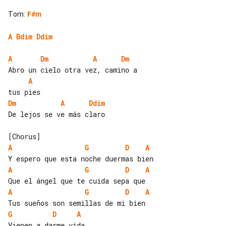
Tom
:
F#m
A
Bdim
Ddim
A
Dm
A
Dm
A
Dm
A
Ddim
De lejos se ve más claro

A
G
D
A
A
G
D
A
A
G
D
A
G
D
A
Vienen a darme vida
