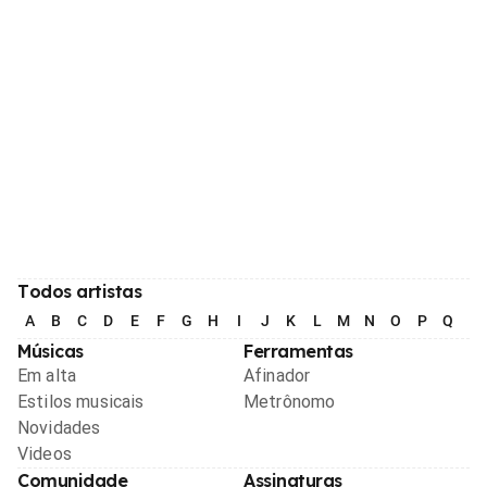
Todos artistas
A
B
C
D
E
F
G
H
I
J
K
L
M
N
O
P
Q
R
Músicas
Ferramentas
Em alta
Afinador
Estilos musicais
Metrônomo
Novidades
Videos
Comunidade
Assinaturas