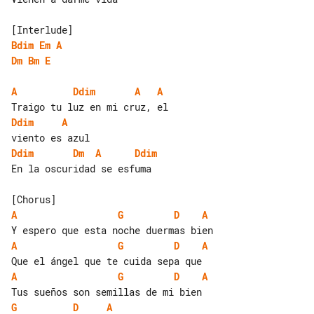
Bdim
Em
A
Dm
Bm
E
A
Ddim
A
A
Ddim
A
Ddim
Dm
A
Ddim
En la oscuridad se esfuma

A
G
D
A
A
G
D
A
A
G
D
A
G
D
A