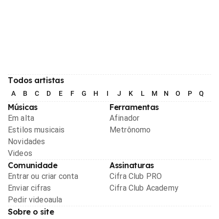
Todos artistas
A
B
C
D
E
F
G
H
I
J
K
L
M
N
O
P
Q
R
Músicas
Ferramentas
Em alta
Afinador
Estilos musicais
Metrônomo
Novidades
Videos
Comunidade
Assinaturas
Entrar ou criar conta
Cifra Club PRO
Enviar cifras
Cifra Club Academy
Pedir videoaula
Sobre o site