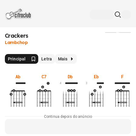
Crackers
Mídia
Lambchop
Principal
Letra
Mais
Ab
C7
Db
Eb
F
4
3
Continua depois do anúncio