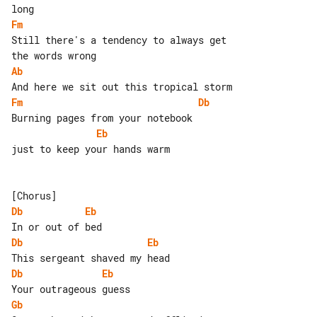
Fm
Still there's a tendency to always get 

Ab
Fm
Db
Eb
just to keep your hands warm

Db
Eb
Db
Eb
Db
Eb
Gb