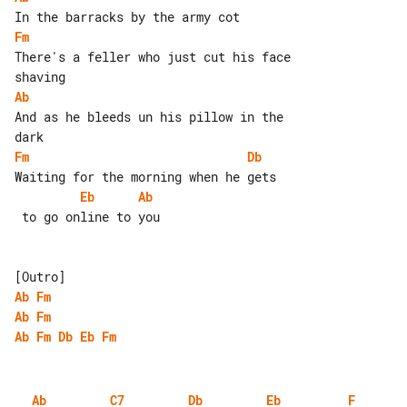
Fm
There's a feller who just cut his face 

Ab
And as he bleeds un his pillow in the 

Fm
Db
Eb
Ab
 to go online to you

Ab
Fm
Ab
Fm
Ab
Fm
Db
Eb
Fm
Ab
C7
Db
Eb
F