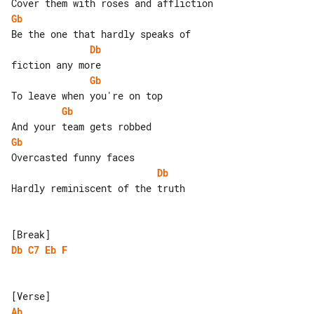
Gb
Db
Gb
Gb
Gb
Db
Hardly reminiscent of the truth

Db
C7
Eb
F
Ab