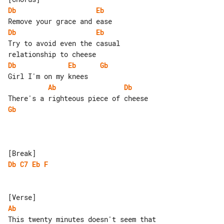
Db
Eb
Db
Eb
Try to avoid even the casual 

Db
Eb
Gb
Ab
Db
Gb
Db
C7
Eb
F
Ab
This twenty minutes doesn't seem that 
