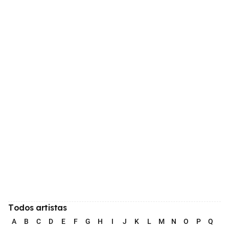
Todos artistas
A
B
C
D
E
F
G
H
I
J
K
L
M
N
O
P
Q
R