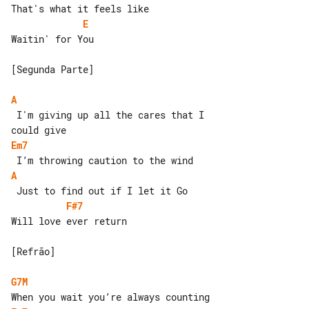
E
Waitin' for You

[Segunda Parte]

A
 I'm giving up all the cares that I 

Em7
A
F#7
Will love ever return

[Refrão]

G7M 