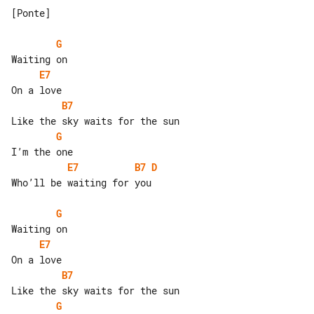
[Ponte]

G
E7
B7
G
E7
B7
D
Who’ll be waiting for you

G
E7
B7
G