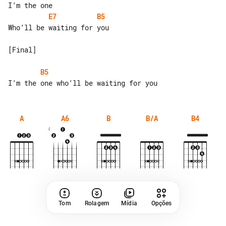
E7
B5
Who’ll be waiting for you

[Final]

B5
A
A6
B
B/A
B4
4
Tom
Rolagem
Mídia
Opções