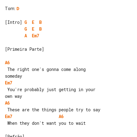
Tom
:
D
[Intro] 
G
E
B
G
E
B
A
Em7
[Primeira Parte]

A6
 The right one's gonna come along 

Em7
 You're probably just getting in your 

A6
Em7
A6
 When they don't want you to wait

[Refrão]
