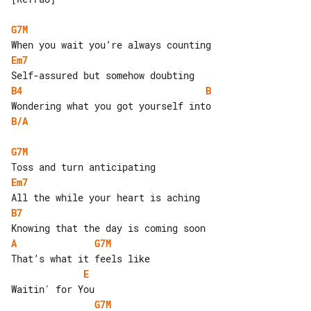
G7M 
Em7
B4
B
B/A
G7M 
Em7
B7
A
G7M 
E
G7M 