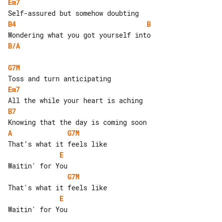
Em7
B4
B
B/A
G7M 
Em7
B7
A
G7M 
E
G7M 
E
Waitin' for You
