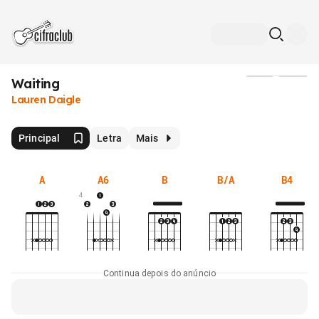
Waiting
Mídia
Lauren Daigle
Principal
Letra
Mais
A
A6
B
B/A
B4
4
Continua depois do anúncio