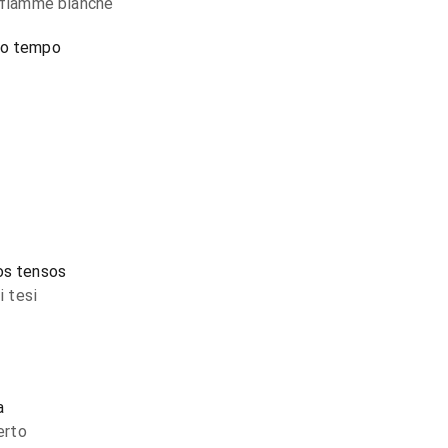
e fiamme bianche
go tempo
os tensos
i tesi
a
erto