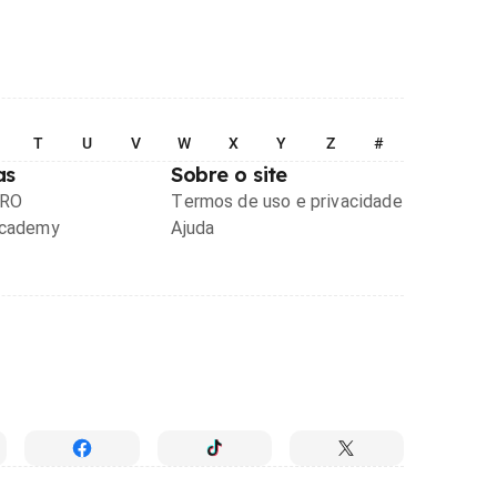
T
U
V
W
X
Y
Z
#
as
Sobre o site
PRO
Termos de uso e privacidade
Academy
Ajuda