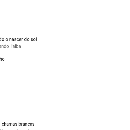
do o nascer do sol
ando l'alba
lho
s chamas brancas