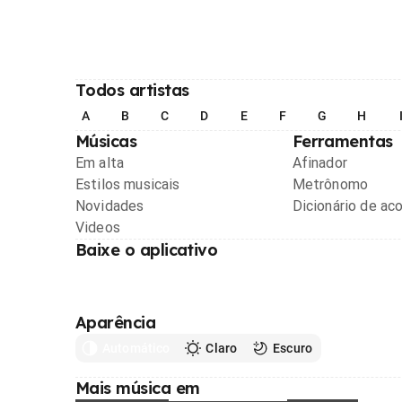
Todos artistas
A
B
C
D
E
F
G
H
Músicas
Ferramentas
Em alta
Afinador
Estilos musicais
Metrônomo
Novidades
Dicionário de ac
Videos
Baixe o aplicativo
Aparência
Automático
Claro
Escuro
Mais música em