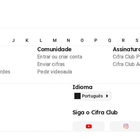
I
J
K
L
M
N
O
P
Q
R
S
Comunidade
Assinatur
Entrar ou criar conta
Cifra Club 
Enviar cifras
Cifra Club 
ordes
Pedir videoaula
Idioma
Português
Siga o Cifra Club