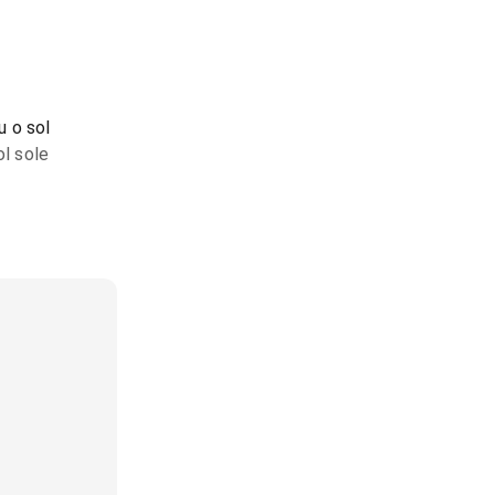
 o sol
ol sole