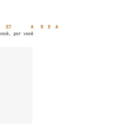
E7
A
D
E
A