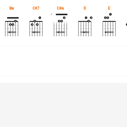
Bm
C#7
C#m
D
E
4