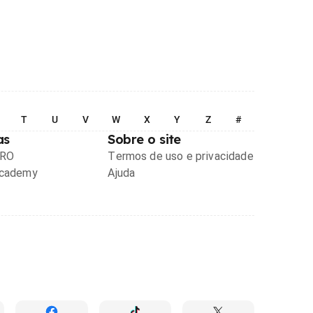
T
U
V
W
X
Y
Z
#
as
Sobre o site
PRO
Termos de uso e privacidade
Academy
Ajuda