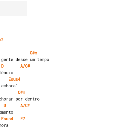
s2
C#m
D
A/C#
Esus4
C#m
D
A/C#
Esus4
E7
ora
