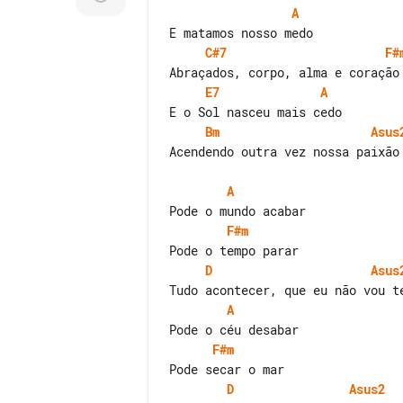
A
C#7
F#
E7
A
Bm
Asus
Acendendo outra vez nossa paixão

A
F#m
D
Asus
A
F#m
D
Asus2