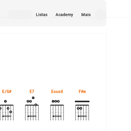
Listas
Academy
Mais
Mídia
E/G#
E7
Esus4
F#m