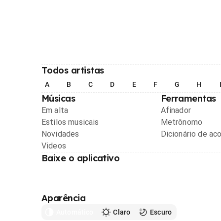
Todos artistas
A
B
C
D
E
F
G
H
Músicas
Ferramentas
Em alta
Afinador
Estilos musicais
Metrônomo
Novidades
Dicionário de ac
Videos
Baixe o aplicativo
Aparência
Automático
Claro
Escuro