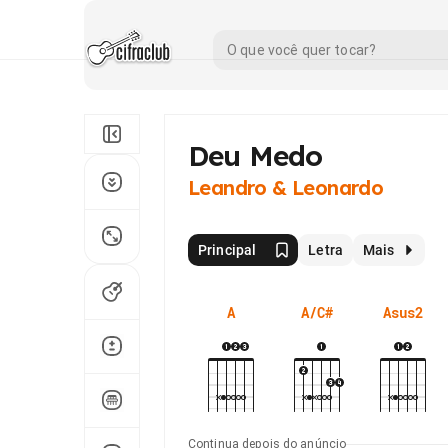
Deu Medo
Leandro & Leonardo
Principal
Letra
Mais
A
A/C#
Asus2
Continua depois do anúncio