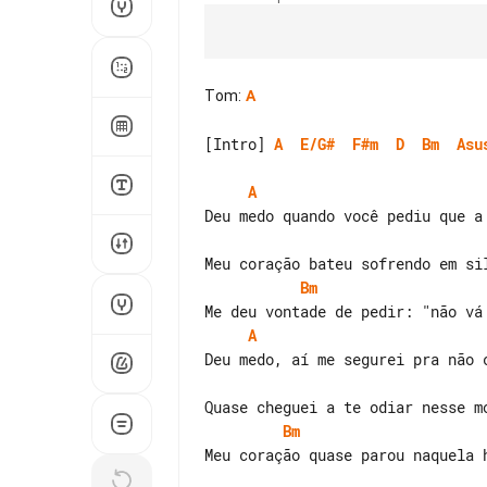
Tom
:
A
[Intro] 
A
E/G#
F#m
D
Bm
Asu
A
Bm
A
Bm
Meu coração quase parou naquela h