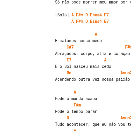
Só não pode morrer meu amor por v
[Solo] 
A
F#m
D
Esus4
E7
A
F#m
D
Esus4
E7
A
C#7
F#
E7
A
Bm
Asus
Acendendo outra vez nossa paixão

A
F#m
D
Asus
A