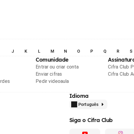
I
J
K
L
M
N
O
P
Q
R
S
Comunidade
Assinatur
Entrar ou criar conta
Cifra Club 
Enviar cifras
Cifra Club 
ordes
Pedir videoaula
Idioma
Português
Siga o Cifra Club