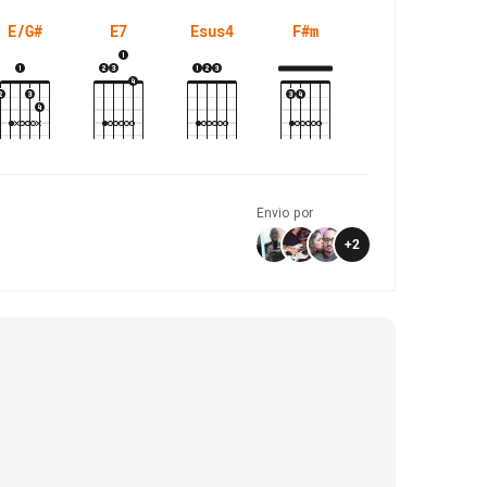
E/G#
E7
Esus4
F#m
Envio por
+
2