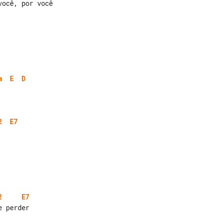
ocê, por você

m
E
D
2
E7
2
E7