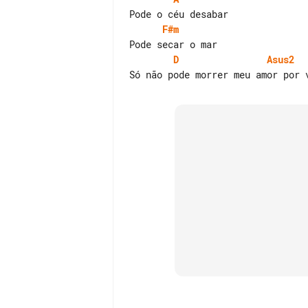
F#m
D
Asus2