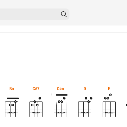
Bm
C#7
C#m
D
E
4