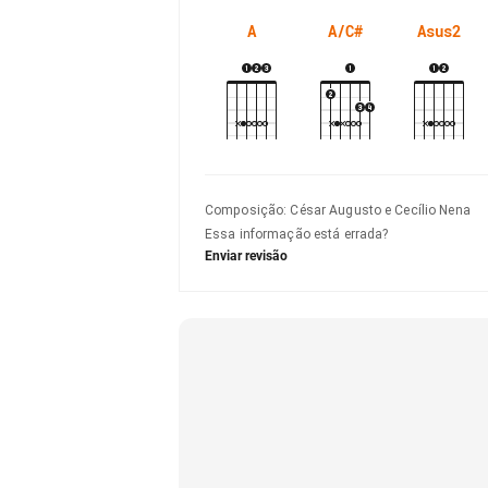
A
A/C#
Asus2
Composição
:
César Augusto e Cecílio Nena
Essa informação está errada?
Enviar revisão