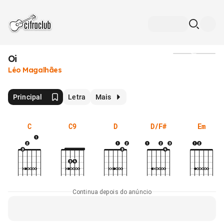
Oi
Mídia
Léo Magalhães
Principal
Letra
Mais
C
C9
D
D/F#
Em
Continua depois do anúncio