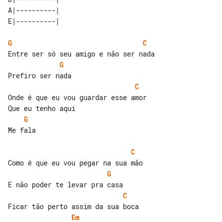
A|----------| 

G
C
G
C
Onde é que eu vou guardar esse amor

G
Me fala

C
G
C
Em