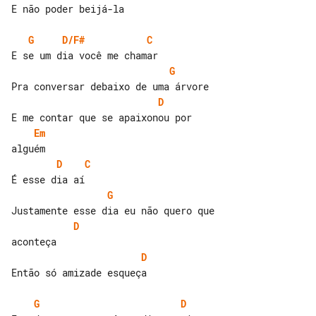
E não poder beijá-la

G
D/F#
C
G
D
Em
D
C
G
D
D
Então só amizade esqueça

G
D