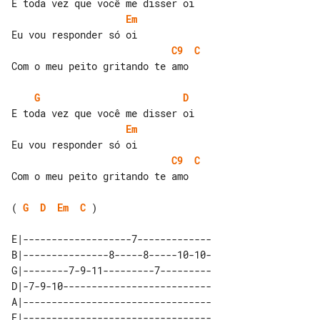
Em
C9
C
Com o meu peito gritando te amo

G
D
Em
C9
C
Com o meu peito gritando te amo

( 
G
D
Em
C
 )

E|-------------------7-------------

B|---------------8-----8-----10-10-

G|--------7-9-11---------7---------

D|-7-9-10--------------------------

A|---------------------------------

E|---------------------------------
