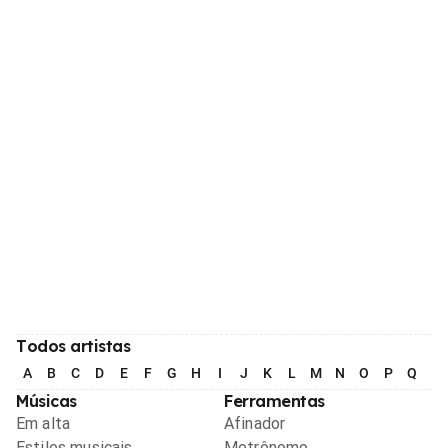
Todos artistas
A
B
C
D
E
F
G
H
I
J
K
L
M
N
O
P
Q
R
Músicas
Ferramentas
Em alta
Afinador
Estilos musicais
Metrônomo