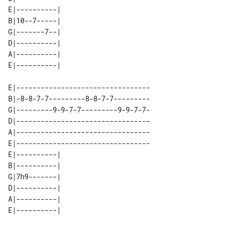
E|----------| 

B|10--7-----| 

G|-------7--| 

D|----------| 

A|----------| 

E|---------------------------------

B|-8-8-7-7---------8-8-7-7---------

G|---------9-9-7-7---------9-9-7-7-

D|---------------------------------

A|---------------------------------

E|---------------------------------

E|----------| 

B|----------| 

G|7h9-------| 

D|----------| 

A|----------| 
