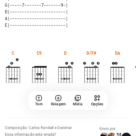
G|-----7-------7-------9-| 

D|-----------------------| 

A|-----------------------| 

C
C9
D
D/F#
Em
Tom
Rolagem
Mídia
Opções
Composição
:
Carlos Randall e Danimar
Envio por
Essa informação está errada?