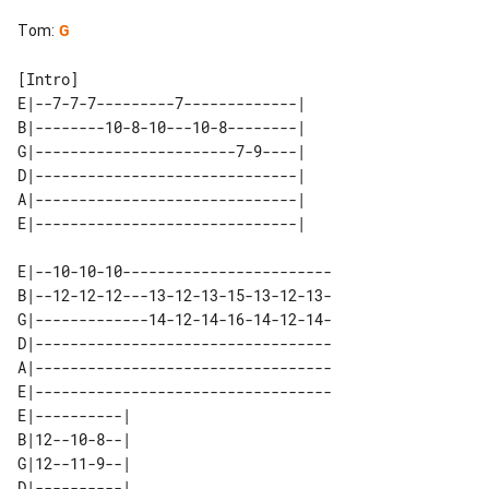
Tom
:
G
E|--7-7-7---------7-------------| 

B|--------10-8-10---10-8--------| 

G|-----------------------7-9----| 

D|------------------------------| 

A|------------------------------| 

E|--10-10-10------------------------

B|--12-12-12---13-12-13-15-13-12-13-

G|-------------14-12-14-16-14-12-14-

D|----------------------------------

A|----------------------------------

E|----------------------------------

E|----------| 

B|12--10-8--| 

G|12--11-9--| 

D|----------| 
