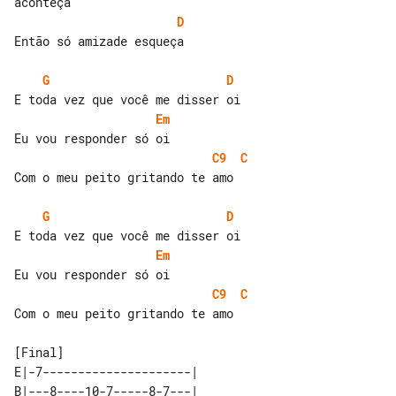
D
Então só amizade esqueça

G
D
Em
C9
C
Com o meu peito gritando te amo

G
D
Em
C9
C
Com o meu peito gritando te amo

E|-7---------------------| 

B|---8----10-7-----8-7---| 
