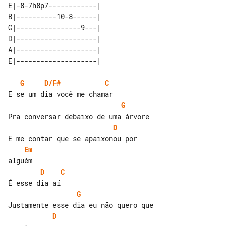
E|-8-7h8p7------------| 

B|----------10-8------| 

G|----------------9---| 

D|--------------------| 

A|--------------------| 

G
D/F#
C
G
D
Em
D
C
G
D