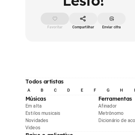
Lesto!
Favoritar
Compartilhar
Enviar cifra
Todos artistas
A
B
C
D
E
F
G
H
Músicas
Ferramentas
Em alta
Afinador
Estilos musicais
Metrônomo
Novidades
Dicionário de ac
Videos