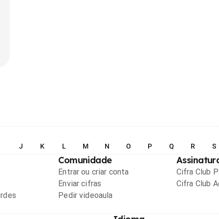
I
J
K
L
M
N
O
P
Q
R
S
Comunidade
Assinatur
Entrar ou criar conta
Cifra Club 
Enviar cifras
Cifra Club 
ordes
Pedir videoaula