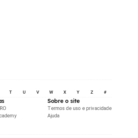
T
U
V
W
X
Y
Z
#
as
Sobre o site
PRO
Termos de uso e privacidade
Academy
Ajuda