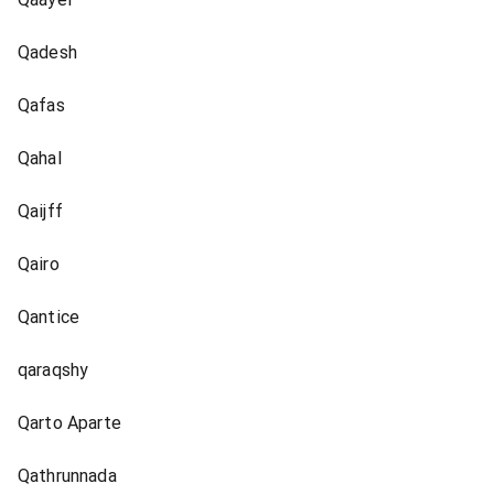
Qadesh
Qafas
Qahal
Qaijff
Qairo
Qantice
qaraqshy
Qarto Aparte
Qathrunnada