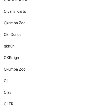
Qiyans Krets
Qkamba Zoo
Qki Dones
qkir0n
QKReign
Qkumba Zoo
QL
Qlas
QLER