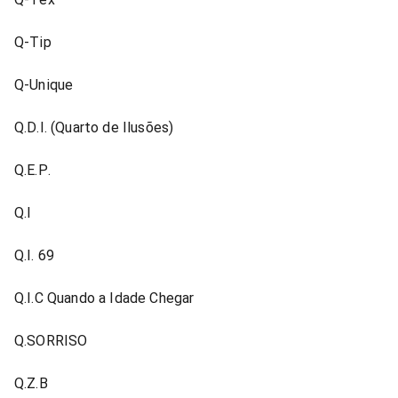
Q-Tip
Q-Unique
Q.D.I. (Quarto de Ilusões)
Q.E.P.
Q.I
Q.I. 69
Q.I.C Quando a Idade Chegar
Q.SORRISO
Q.Z.B