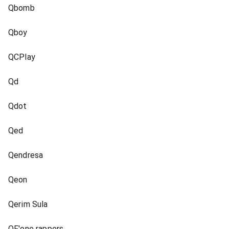
Qbomb
Qboy
QCPlay
Qd
Qdot
Qed
Qendresa
Qeon
Qerim Sula
QF'one rappers