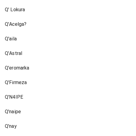
Q' Lokura
Q'Acelga?
Q'aila
Q'Astral
Q'eromarka
Q'Firmeza
Q'N4IPE
Q'naipe
Q'nay