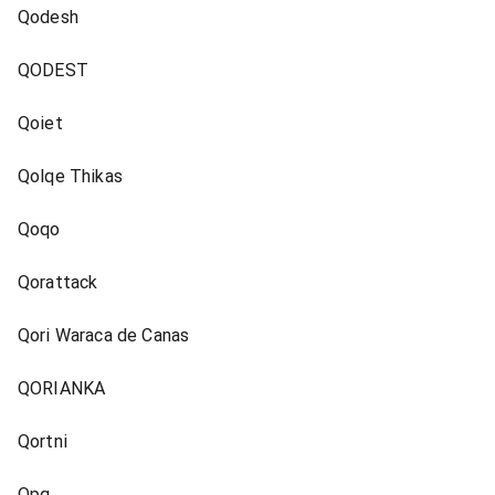
Qodesh
QODEST
Qoiet
Qolqe Thikas
Qoqo
Qorattack
Qori Waraca de Canas
QORIANKA
Qortni
Qpq