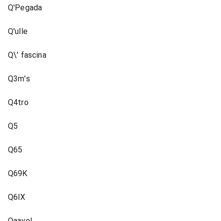
Q'Pegada
Q'ulle
Q\' fascina
Q3m's
Q4tro
Q5
Q65
Q69K
Q6IX
Qaayel