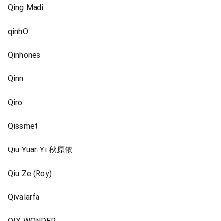
Qing Madi
qinhO
Qinhones
Qinn
Qiro
Qissmet
Qiu Yuan Yi 秋原依
Qiu Ze (Roy)
Qivalarfa
QIX WONDER