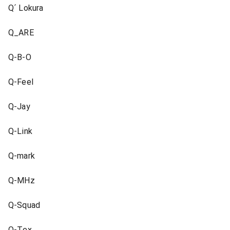
Q´ Lokura
Q_ARE
Q-B-O
Q-Feel
Q-Jay
Q-Link
Q-mark
Q-MHz
Q-Squad
Q-Tex