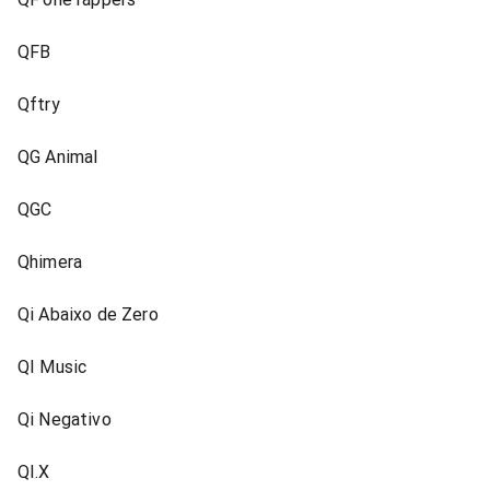
QFB
Qftry
QG Animal
QGC
Qhimera
Qi Abaixo de Zero
QI Music
Qi Negativo
QI.X