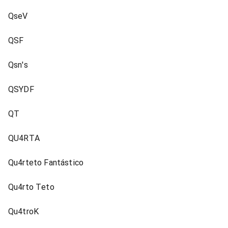
QseV
QSF
Qsn's
QSYDF
QT
QU4RTA
Qu4rteto Fantástico
Qu4rto Teto
Qu4troK