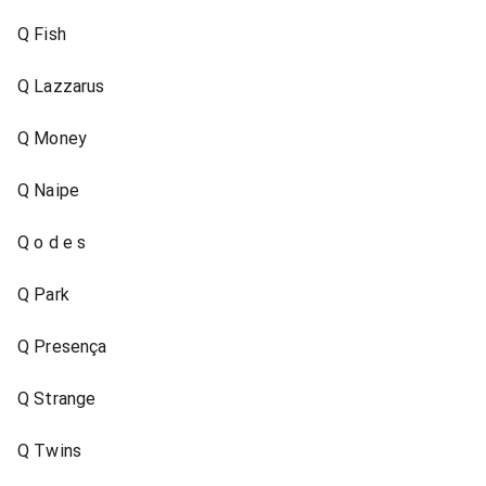
Q Fish
Q Lazzarus
Q Money
Q Naipe
Q o d e s
Q Park
Q Presença
Q Strange
Q Twins