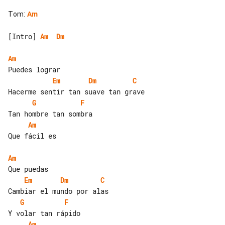
Tom
:
Am
[Intro] 
Am
Dm
Am
Em
Dm
C
G
F
Am
Que fácil es

Am
Em
Dm
C
G
F
Am