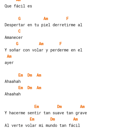
Que fácil es

G
Am
F
C
G
Am
F
Am
ayer

Em
Dm
Am
Em
Dm
Am
Ahaahah

Em
Dm
Am
Em
Dm
Am
Al verte volar mi mundo tan fácil
