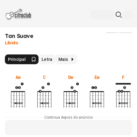
Tan Suave
Mídia
Libido
Principal
Letra
Mais
Am
C
Dm
Em
F
Continua depois do anúncio