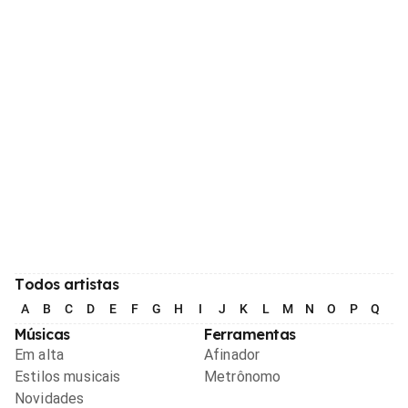
Todos artistas
A
B
C
D
E
F
G
H
I
J
K
L
M
N
O
P
Q
R
Músicas
Ferramentas
Em alta
Afinador
Estilos musicais
Metrônomo
Novidades