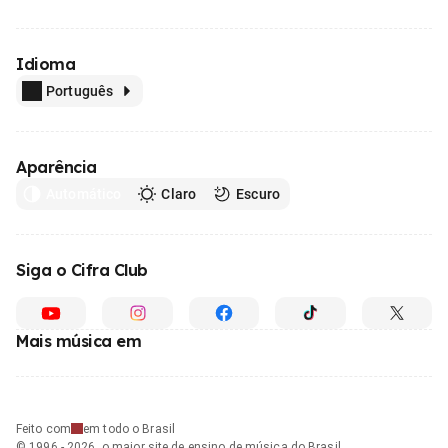
Idioma
Português
Aparência
Automático
Claro
Escuro
Siga o Cifra Club
Mais música em
Feito com
em todo o Brasil
© 1996 - 2026, o maior site de ensino de música do Brasil