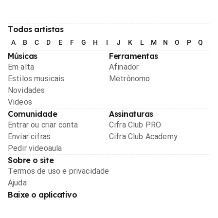
Todos artistas
A
B
C
D
E
F
G
H
I
J
K
L
M
N
O
P
Q
R
Músicas
Ferramentas
Em alta
Afinador
Estilos musicais
Metrônomo
Novidades
Videos
Comunidade
Assinaturas
Entrar ou criar conta
Cifra Club PRO
Enviar cifras
Cifra Club Academy
Pedir videoaula
Sobre o site
Termos de uso e privacidade
Ajuda
Baixe o aplicativo