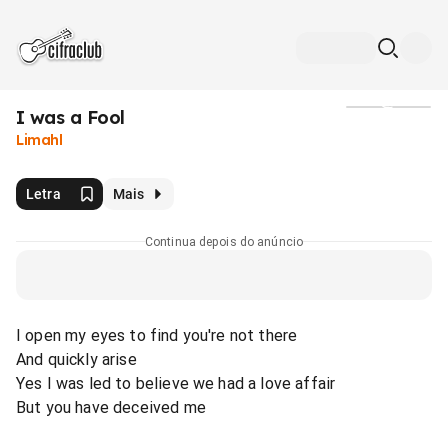
I was a Fool
Mídia
Limahl
Letra
Mais
Continua depois do anúncio
I open my eyes to find you're not there
And quickly arise
Yes I was led to believe we had a love affair
But you have deceived me