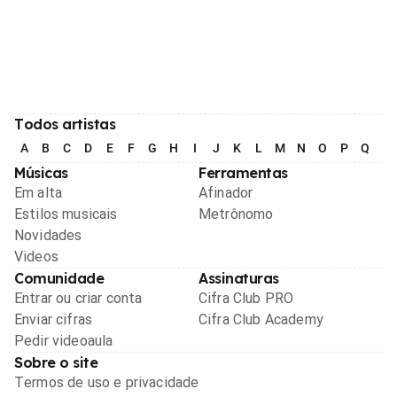
Todos artistas
A
B
C
D
E
F
G
H
I
J
K
L
M
N
O
P
Q
R
Músicas
Ferramentas
Em alta
Afinador
Estilos musicais
Metrônomo
Novidades
Videos
Comunidade
Assinaturas
Entrar ou criar conta
Cifra Club PRO
Enviar cifras
Cifra Club Academy
Pedir videoaula
Sobre o site
Termos de uso e privacidade