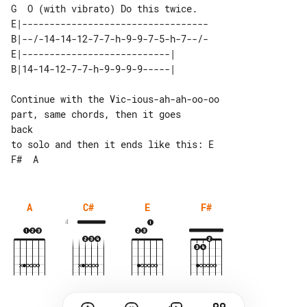
G  O (with vibrato) Do this twice.

E|----------------------------------

B|--/-14-14-12-7-7-h-9-9-7-5-h-7--/-

E|---------------------------| 

Continue with the Vic-ious-ah-ah-oo-oo 

part, same chords, then it goes

back

to solo and then it ends like this: E  

A
C#
E
F#
4