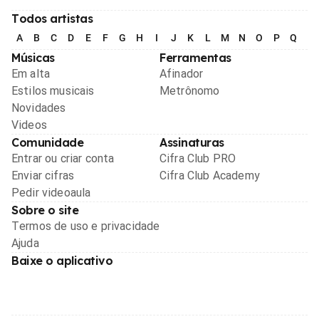
Todos artistas
A
B
C
D
E
F
G
H
I
J
K
L
M
N
O
P
Q
R
Músicas
Ferramentas
Em alta
Afinador
Estilos musicais
Metrônomo
Novidades
Videos
Comunidade
Assinaturas
Entrar ou criar conta
Cifra Club PRO
Enviar cifras
Cifra Club Academy
Pedir videoaula
Sobre o site
Termos de uso e privacidade
Ajuda
Baixe o aplicativo