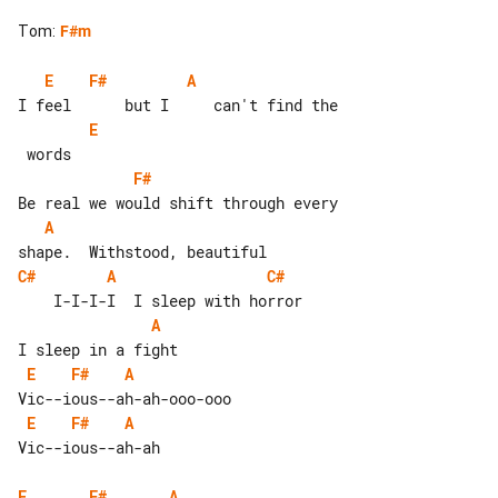
Tom
:
F#m
E
F#
A
E
F#
A
C#
A
C#
A
E
F#
A
E
F#
A
Vic--ious--ah-ah

E
F#
A