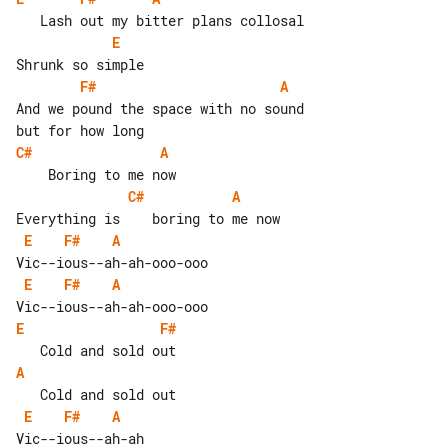
E
F#
A
And we pound the space with no sound 

C#
A
C#
A
E
F#
A
E
F#
A
E
F#
A
E
F#
A