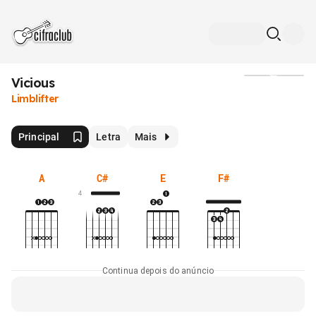
Vicious
Mídia
Limblifter
Principal
Letra
Mais
A
C#
E
F#
4
Continua depois do anúncio