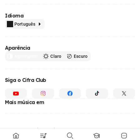
Idioma
Português
Aparência
Automático
Claro
Escuro
Siga o Cifra Club
Mais música em
Feito com
em todo o Brasil
© 1996 - 2026, o maior site de ensino de música do Brasil