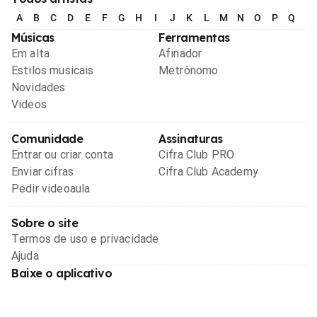
A
B
C
D
E
F
G
H
I
J
K
L
M
N
O
P
Q
R
Músicas
Ferramentas
Em alta
Afinador
Estilos musicais
Metrônomo
Novidades
Videos
Comunidade
Assinaturas
Entrar ou criar conta
Cifra Club PRO
Enviar cifras
Cifra Club Academy
Pedir videoaula
Sobre o site
Termos de uso e privacidade
Ajuda
Baixe o aplicativo