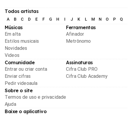
Todos artistas
A
B
C
D
E
F
G
H
I
J
K
L
M
N
O
P
Q
R
Músicas
Ferramentas
Em alta
Afinador
Estilos musicais
Metrônomo
Novidades
Videos
Comunidade
Assinaturas
Entrar ou criar conta
Cifra Club PRO
Enviar cifras
Cifra Club Academy
Pedir videoaula
Sobre o site
Termos de uso e privacidade
Ajuda
Baixe o aplicativo