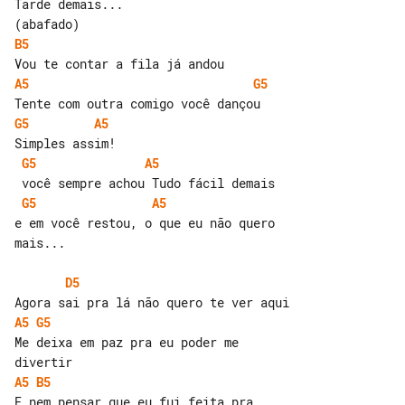
Tarde demais...

B5
A5
G5
G5
A5
G5
A5
G5
A5
e em você restou, o que eu não quero 

mais...

D5
A5
G5
Me deixa em paz pra eu poder me 

A5
B5