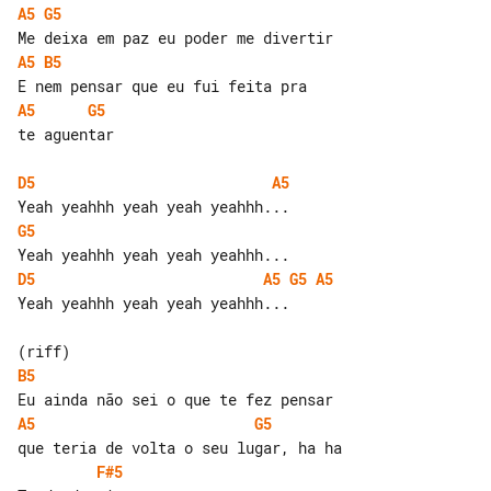
A5
G5
A5
B5
A5
G5
te aguentar

D5
A5
G5
D5
A5
G5
A5
Yeah yeahhh yeah yeah yeahhh...

B5
A5
G5
F#5