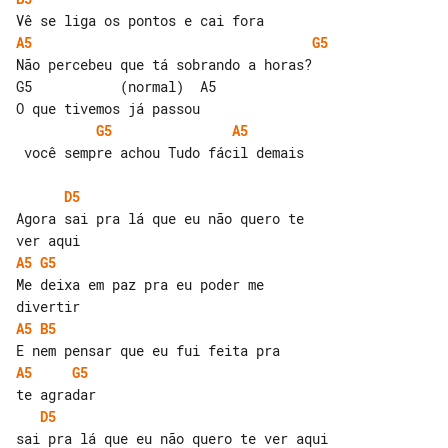
A5
G5
Não percebeu que tá sobrando a horas?

G5           (normal)  A5

G5
A5
 você sempre achou Tudo fácil demais

D5
Agora sai pra lá que eu não quero te 

A5
G5
Me deixa em paz pra eu poder me 

A5
B5
A5
G5
D5