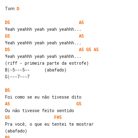
Tom
:
D
D5
A5
G5
A5
D5
A5
G5
A5
(riff - primeira parte da estrofe)

B|-5---5--      (abafado) 

B5
A5
G5
G5
F#5
Pra você, o que eu tentei te mostrar

B5