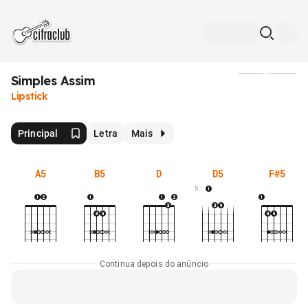
Simples Assim
Mídia
Lipstick
Principal
Letra
Mais
A5
B5
D
D5
F#5
5
Continua depois do anúncio