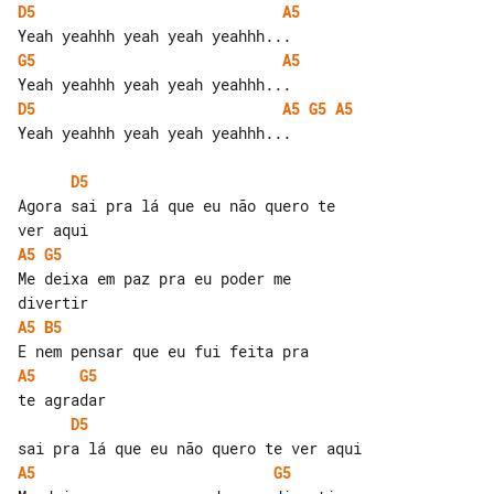
D5
A5
G5
A5
D5
A5
G5
A5
Yeah yeahhh yeah yeah yeahhh...

D5
Agora sai pra lá que eu não quero te 

A5
G5
Me deixa em paz pra eu poder me 

A5
B5
A5
G5
D5
A5
G5