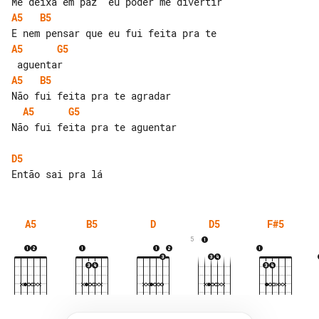
A5
B5
A5
G5
A5
B5
A5
G5
Não fui feita pra te aguentar

D5
A5
B5
D
D5
F#5
5