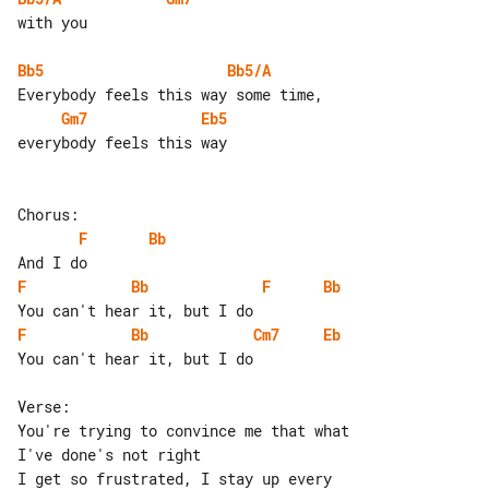
with you

Bb5
Bb5/A
Gm7
Eb5
everybody feels this way

F
Bb
F
Bb
F
Bb
F
Bb
Cm7
Eb
You can't hear it, but I do

Verse:

You're trying to convince me that what 

I've done's not right

I get so frustrated, I stay up every 
