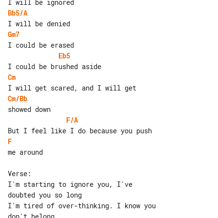
Bb5/A
Gm7
Eb5
Cm
Cm/Bb
F/A
F
me around

Verse:

I'm starting to ignore you, I've 

doubted you so long

I'm tired of over-thinking. I know you 

don't belong
