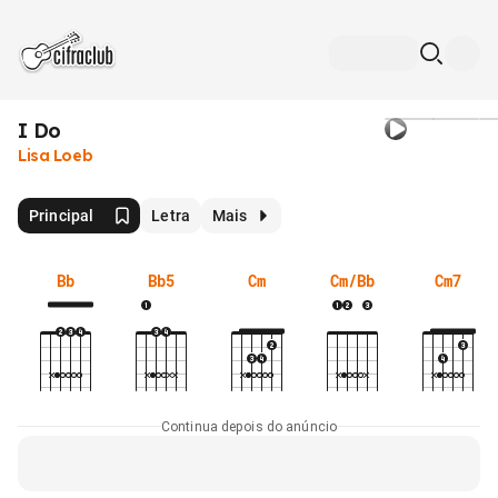
I Do
Lisa Loeb
Principal
Letra
Mais
Bb
Bb5
Cm
Cm/Bb
Cm7
Continua depois do anúncio