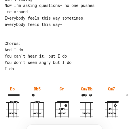
Now I'm asking questions- no one pushes

 me around

Everybody feels this way sometimes, 

everybody feels this way-

Chorus:

And I do

You can't hear it, but I do

You don't seem angry but I do

Bb
Bb5
Cm
Cm/Bb
Cm7
3