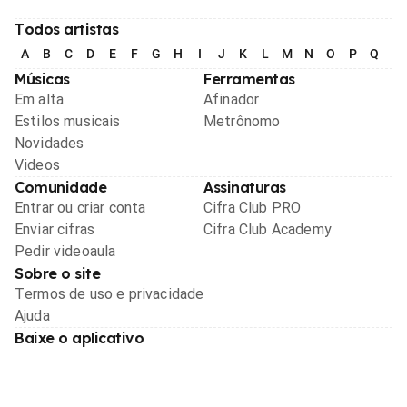
Todos artistas
A
B
C
D
E
F
G
H
I
J
K
L
M
N
O
P
Q
R
Músicas
Ferramentas
Em alta
Afinador
Estilos musicais
Metrônomo
Novidades
Videos
Comunidade
Assinaturas
Entrar ou criar conta
Cifra Club PRO
Enviar cifras
Cifra Club Academy
Pedir videoaula
Sobre o site
Termos de uso e privacidade
Ajuda
Baixe o aplicativo