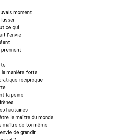
mauvais moment
 lasser
ut ce qui
it l'envie
géant
e prennent
rte
 la manière forte
 pratique réciproque
rte
nt la peine
irènes
ses hautaines
 être le maître du monde
le maître de toi même
l'envie de grandir
antail ?