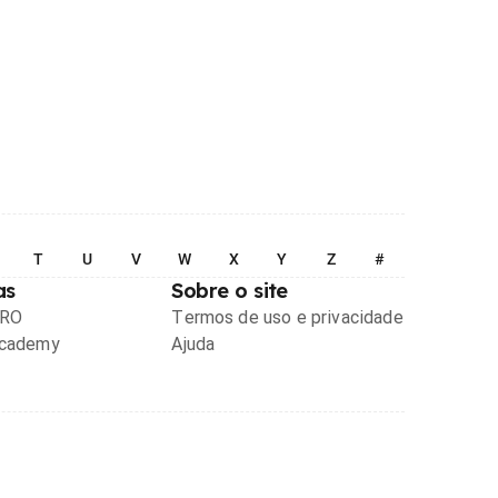
T
U
V
W
X
Y
Z
#
as
Sobre o site
PRO
Termos de uso e privacidade
Academy
Ajuda