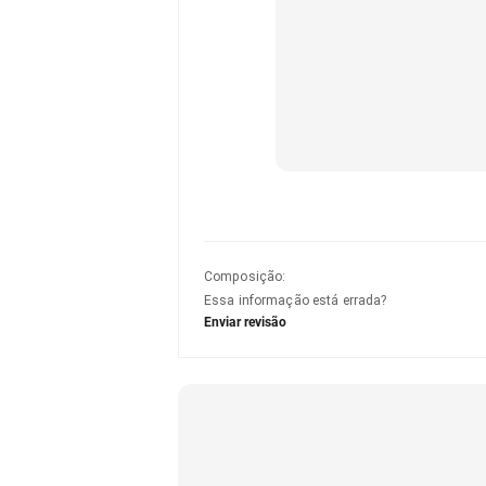
Composição
:
Essa informação está errada?
Enviar revisão