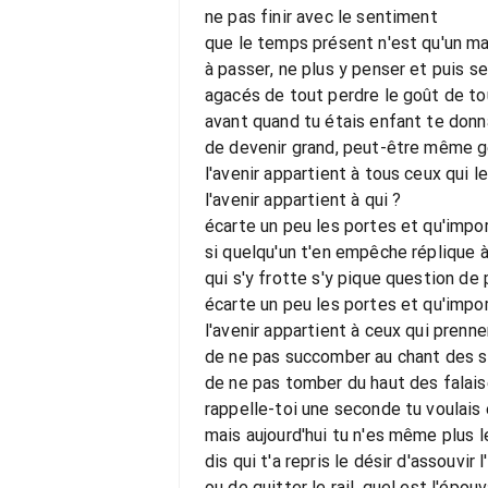
ne pas finir avec le sentiment
que le temps présent n'est qu'un 
à passer, ne plus y penser et puis se
agacés de tout perdre le goût de to
avant quand tu étais enfant te donna
de devenir grand, peut-être même 
l'avenir appartient à tous ceux qui l
l'avenir appartient à qui ?
écarte un peu les portes et qu'impo
si quelqu'un t'en empêche réplique à
qui s'y frotte s'y pique question de
écarte un peu les portes et qu'impo
l'avenir appartient à ceux qui prenne
de ne pas succomber au chant des s
de ne pas tomber du haut des falai
rappelle-toi une seconde tu voulais
mais aujourd'hui tu n'es même plus 
dis qui t'a repris le désir d'assouvir 
ou de quitter le rail, quel est l'épouv