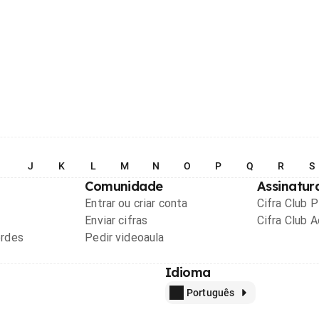
I
J
K
L
M
N
O
P
Q
R
S
Comunidade
Assinatur
Entrar ou criar conta
Cifra Club 
Enviar cifras
Cifra Club 
ordes
Pedir videoaula
Idioma
Português