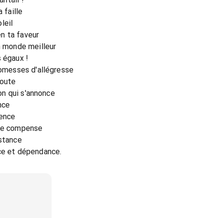
 faille
oleil
 en ta faveur
n monde meilleur
s égaux !
romesses d'allégresse
doute
bon qui s'annonce
nce
tence
nce compense
istance
nce et dépendance.