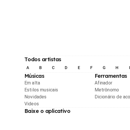
Todos artistas
A
B
C
D
E
F
G
H
Músicas
Ferramentas
Em alta
Afinador
Estilos musicais
Metrônomo
Novidades
Dicionário de ac
Videos
Baixe o aplicativo