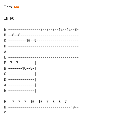
Tom
:
Am
INTRO

E|----------------8--8--8--12--12--8-

B|--8--8-----------------------------

G|---------10--9---------------------

D|-----------------------------------

A|-----------------------------------

E|-----------------------------------

E|-7--7--------| 

B|-------10--8-| 

G|-------------| 

D|-------------| 

A|-------------| 

E|--7--7--7--10--10--7--8--8--7------

B|-------------------------------10--

G|-----------------------------------
