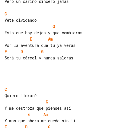
Pero un cariño sincero jamás

C
G
E
Am
F
D
G
Será tu cárcel y nunca saldrás

C
G
E
Am
F
D
G