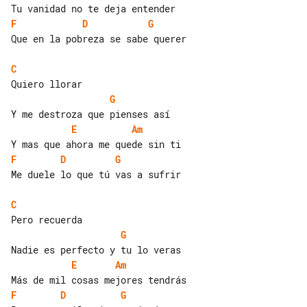
F
D
G
Que en la pobreza se sabe querer

C
G
E
Am
F
D
G
Me duele lo que tú vas a sufrir

C
G
E
Am
F
D
G