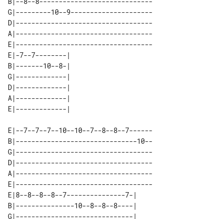
B|--8--8-----------------------------

G|---------10--9---------------------

D|-----------------------------------

A|-----------------------------------

E|-----------------------------------

E|-7--7--------| 

B|-------10--8-| 

G|-------------| 

D|-------------| 

A|-------------| 

E|--7--7--7--10--10--7--8--8--7------

B|-------------------------------10--

G|-----------------------------------

D|-----------------------------------

A|-----------------------------------

E|-----------------------------------

E|8--8--8--8--7---------------7-| 

B|---------------10--8--8--8----| 

G|------------------------------| 
