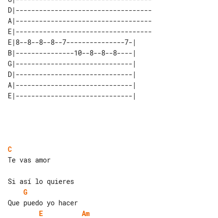
D|-----------------------------------

A|-----------------------------------

E|-----------------------------------

E|8--8--8--8--7---------------7-| 

B|---------------10--8--8--8----| 

G|------------------------------| 

D|------------------------------| 

A|------------------------------| 

C
Te vas amor

G
E
Am