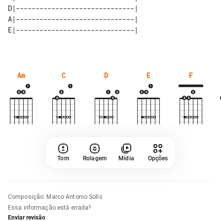
D|------------------------------| 

A|------------------------------| 

Am
C
D
E
F
Tom
Rolagem
Mídia
Opções
Composição
:
Marco Antonio Solís
Essa informação está errada?
Enviar revisão