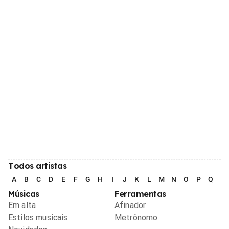
Todos artistas
A
B
C
D
E
F
G
H
I
J
K
L
M
N
O
P
Q
R
Músicas
Ferramentas
Em alta
Afinador
Estilos musicais
Metrônomo