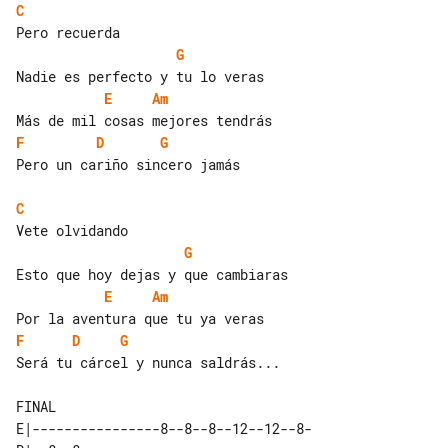
C
G
E
Am
F
D
G
Pero un cariño sincero jamás

C
G
E
Am
F
D
G
Será tu cárcel y nunca saldrás...

E|----------------8--8--8--12--12--8-
