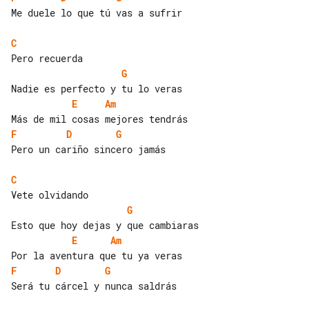
Me duele lo que tú vas a sufrir

C
G
E
Am
F
D
G
Pero un cariño sincero jamás

C
G
E
Am
F
D
G
Será tu cárcel y nunca saldrás
