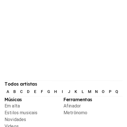
Todos artistas
A
B
C
D
E
F
G
H
I
J
K
L
M
N
O
P
Q
R
Músicas
Ferramentas
Em alta
Afinador
Estilos musicais
Metrônomo
Novidades
Videos