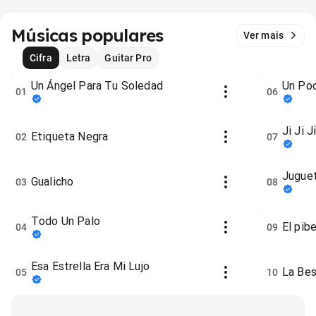
Músicas populares
Ver mais
Cifra
Letra
Guitar Pro
Un Ángel Para Tu Soledad
Un Po
01
06
Ji Ji J
Etiqueta Negra
02
07
Jugue
Gualicho
03
08
Todo Un Palo
El pibe
04
09
Esa Estrella Era Mi Lujo
La Bes
05
10