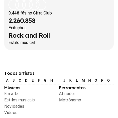
9.448
fãs no Cifra Club
2.260.858
Exibições
Rock and Roll
Estilo musical
Todos artistas
A
B
C
D
E
F
G
H
I
J
K
L
M
N
O
P
Q
R
Músicas
Ferramentas
Em alta
Afinador
Estilos musicais
Metrônomo
Novidades
Videos