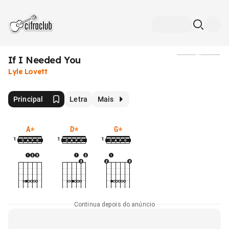
If I Needed You
Mídia
Lyle Lovett
Principal
Letra
Mais
A
*
D
*
G
*
1
1
1
Continua depois do anúncio