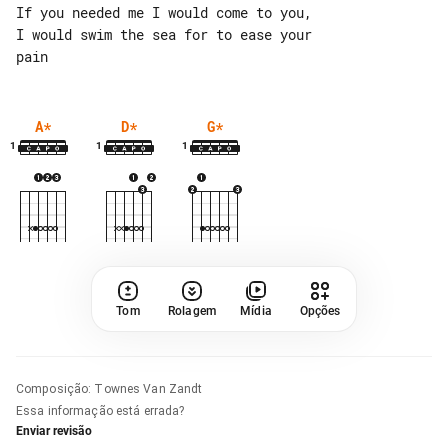
If you needed me I would come to you,

I would swim the sea for to ease your 

A
*
D
*
G
*
1
1
1
Tom
Rolagem
Mídia
Opções
Composição
:
Townes Van Zandt
Essa informação está errada?
Enviar revisão