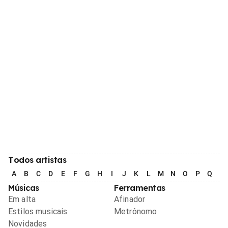
Todos artistas
A
B
C
D
E
F
G
H
I
J
K
L
M
N
O
P
Q
R
Músicas
Ferramentas
Em alta
Afinador
Estilos musicais
Metrônomo
Novidades