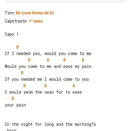
Tom
:
Eb
(com forma de D)
Capotraste
:
1ª casa
Capo 1

D
D
G
A
D
D
D
G
A
D
your pain

In the night for long and the morning?s

 born
