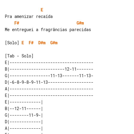
E
F#
G#m
Me entreguei a fragrâncias parecidas

[Solo] 
E
F#
D#m
G#m
[Tab - Solo]

E|-----------------------------------

B|-----------------------12-11-------

G|-----------------11-13-------11-13-

D|-6-8-9-8-9-11-13-------------------

A|-----------------------------------

E|-----------------------------------

E|-------------| 

B|--12-11------| 

G|--------11-9-| 

D|-------------| 

A|-------------| 
