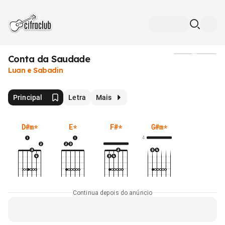
Conta da Saudade
Mídia
Luan e Sabadin
Principal
Letra
Mais
D#m
*
E
*
F#
*
G#m
*
4
Continua depois do anúncio