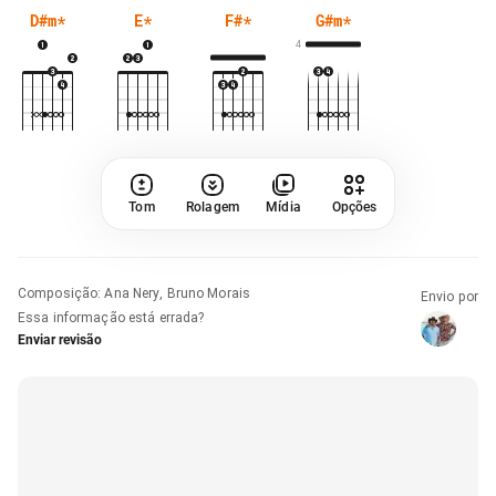
D#m
*
E
*
F#
*
G#m
*
4
Tom
Rolagem
Mídia
Opções
Composição
:
Ana Nery, Bruno Morais
Envio por
Essa informação está errada?
Enviar revisão