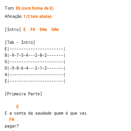
Tom
:
Eb
(com forma de E)
Afinação
:
1/2 tom abaixo
[Intro] 
E
F#
D#m
G#m
[Tab - Intro]

E|-----------------------| 

B|-9-7-5-4---2-0-2-------| 

G|-----------------------| 

D|-9-8-6-4---2-1-2-------| 

A|-----------------------| 

[Primeira Parte]

E
F#