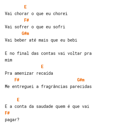
E
F#
G#m
Vai beber até mais que eu bebi

E no final das contas vai voltar pra 

E
F#
G#m
Me entreguei a fragrâncias parecidas

E
F#