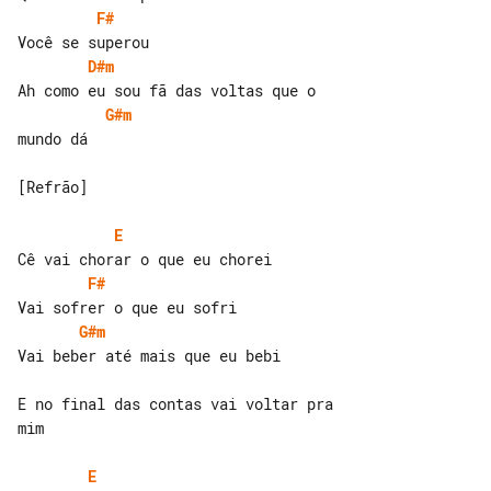
F#
D#m
G#m
mundo dá

[Refrão]

E
F#
G#m
Vai beber até mais que eu bebi

E no final das contas vai voltar pra 

mim

E