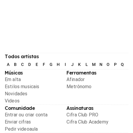
Todos artistas
A
B
C
D
E
F
G
H
I
J
K
L
M
N
O
P
Q
R
Músicas
Ferramentas
Em alta
Afinador
Estilos musicais
Metrônomo
Novidades
Videos
Comunidade
Assinaturas
Entrar ou criar conta
Cifra Club PRO
Enviar cifras
Cifra Club Academy
Pedir videoaula