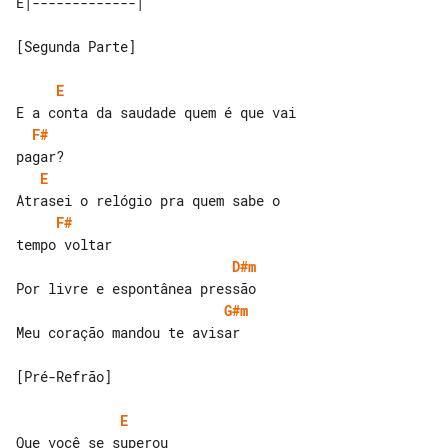
[Segunda Parte]

E
F#
E
F#
D#m
G#m
Meu coração mandou te avisar

[Pré-Refrão]

E