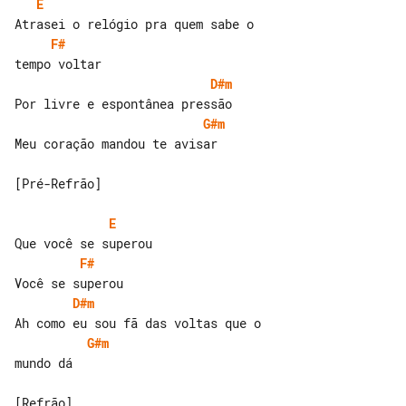
E
F#
D#m
G#m
Meu coração mandou te avisar

[Pré-Refrão]

E
F#
D#m
G#m
mundo dá

[Refrão]
