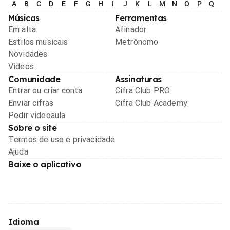
A
B
C
D
E
F
G
H
I
J
K
L
M
N
O
P
Q
R
Músicas
Ferramentas
Em alta
Afinador
Estilos musicais
Metrônomo
Novidades
Videos
Comunidade
Assinaturas
Entrar ou criar conta
Cifra Club PRO
Enviar cifras
Cifra Club Academy
Pedir videoaula
Sobre o site
Termos de uso e privacidade
Ajuda
Baixe o aplicativo
Idioma