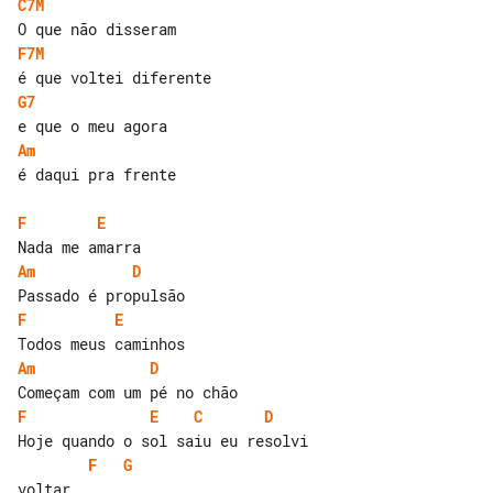
C7M
F7M
G7
Am
é daqui pra frente

F
E
Am
D
F
E
Am
D
F
E
C
D
F
G
voltar
