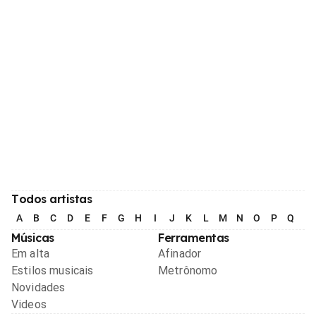
Todos artistas
A
B
C
D
E
F
G
H
I
J
K
L
M
N
O
P
Q
R
Músicas
Ferramentas
Em alta
Afinador
Estilos musicais
Metrônomo
Novidades
Videos