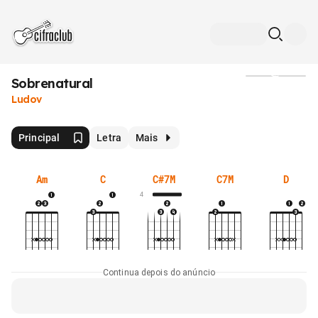
Sobrenatural
Mídia
Ludov
Principal
Letra
Mais
Am
C
C#7M
C7M
D
4
Continua depois do anúncio