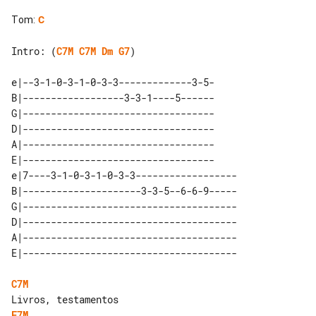
Tom
:
C
Intro: (
C7M
C7M
Dm
G7
)

e|--3-1-0-3-1-0-3-3-------------3-5-

B|------------------3-3-1----5------

G|----------------------------------

D|----------------------------------

A|----------------------------------

E|----------------------------------

e|7----3-1-0-3-1-0-3-3------------------ 

B|---------------------3-3-5--6-6-9----- 

G|-------------------------------------- 

D|-------------------------------------- 

A|-------------------------------------- 

C7M
F7M