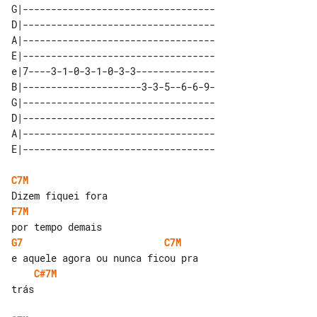
G|----------------------------------

D|----------------------------------

A|----------------------------------

E|----------------------------------

e|7----3-1-0-3-1-0-3-3-------------- 

B|---------------------3-3-5--6-6-9- 

G|---------------------------------- 

D|---------------------------------- 

A|---------------------------------- 

C7M
F7M
G7
C7M
C#7M
trás
