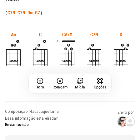
(
C7M
C7M
Dm
G7
Am
C
C#7M
C7M
D
4
Tom
Rolagem
Mídia
Opções
Composição
:
Habacuque Lima
Envio por
Essa informação está errada?
Enviar revisão