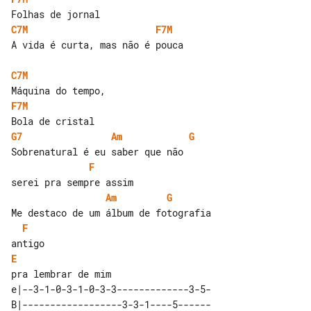
C7M
F7M
A vida é curta, mas não é pouca

C7M
F7M
G7
Am
G
F
Am
G
F
E
e|--3-1-0-3-1-0-3-3-------------3-5-

B|------------------3-3-1----5------
