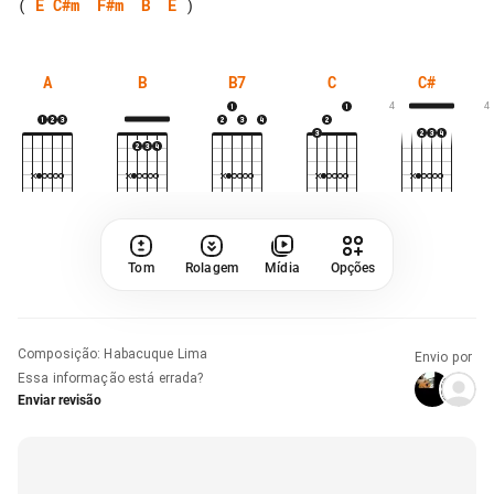
( 
E
C#m
F#m
B
E
A
B
B7
C
C#
4
4
Tom
Rolagem
Mídia
Opções
Composição
:
Habacuque Lima
Envio por
Essa informação está errada?
Enviar revisão