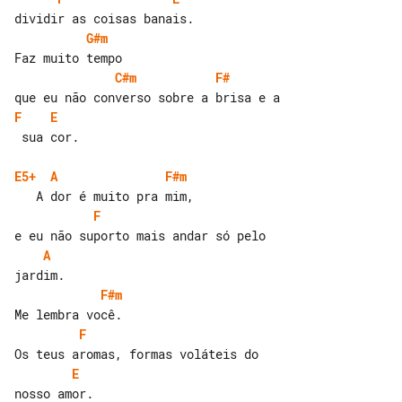
G#m
C#m
F#
F
E
 sua cor.

E5+
A
F#m
F
A
F#m
F
E
nosso amor.
