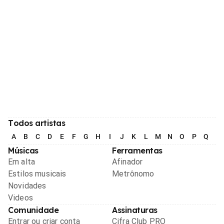
Todos artistas
A
B
C
D
E
F
G
H
I
J
K
L
M
N
O
P
Q
R
Músicas
Ferramentas
Em alta
Afinador
Estilos musicais
Metrônomo
Novidades
Videos
Comunidade
Assinaturas
Entrar ou criar conta
Cifra Club PRO