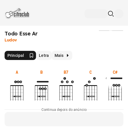
Todo Esse Ar
Mídia
Ludov
Principal
Letra
Mais
A
B
B7
C
C#
4
Continua depois do anúncio