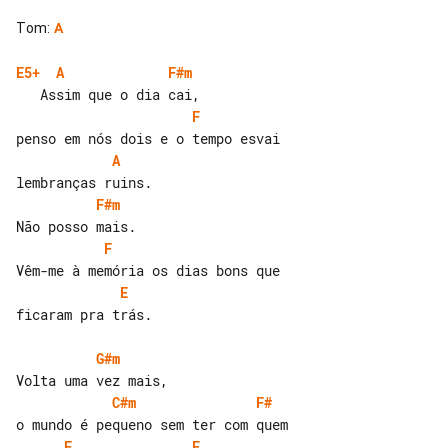
Tom
:
A
E5+
A
F#m
F
A
F#m
F
E
ficaram pra trás.

G#m
C#m
F#
F
E