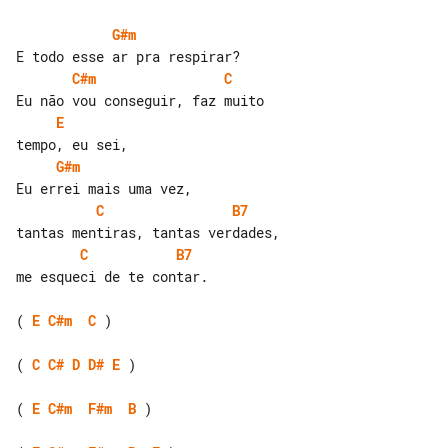
G#m
C#m
C
E
G#m
C
B7
C
B7
me esqueci de te contar.

( 
E
C#m
C
 )

( 
C
C#
D
D#
E
 )

( 
E
C#m
F#m
B
 )
