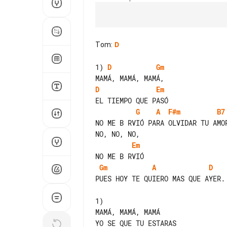
Tom
:
D
1) 
D
Gm
D
Em
G
A
F#m
B7
NO ME B RVIÓ PARA OLVIDAR TU AMOR
Em
Gm
A
D
PUES HOY TE QUIERO MAS QUE AYER.

1)

MAMÁ, MAMÁ, MAMÁ

YO SE QUE TU ESTARAS
