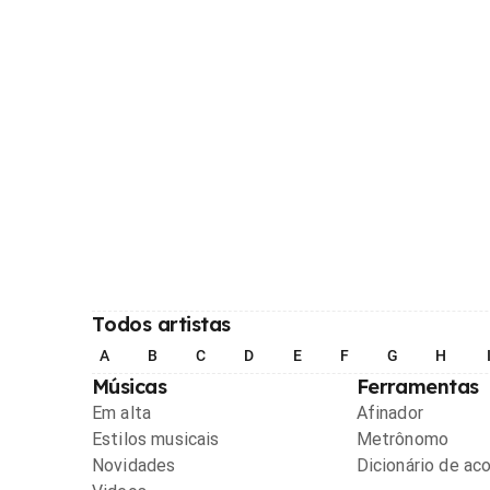
Todos artistas
A
B
C
D
E
F
G
H
Músicas
Ferramentas
Em alta
Afinador
Estilos musicais
Metrônomo
Novidades
Dicionário de ac