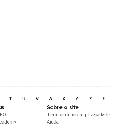
T
U
V
W
X
Y
Z
#
as
Sobre o site
PRO
Termos de uso e privacidade
Academy
Ajuda