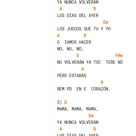
A
D
Em
A
D
G  IAMOS HACER

G
F#m
A
D
BEM PD  EN E  CORAZÓN.

3) 
D
Em
A
D