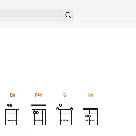
Em
F#m
G
Gm