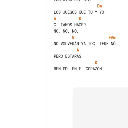
Em
A
D
G  IAMOS HACER

G
F#m
A
D
BEM PD  EN E  CORAZÓN.
