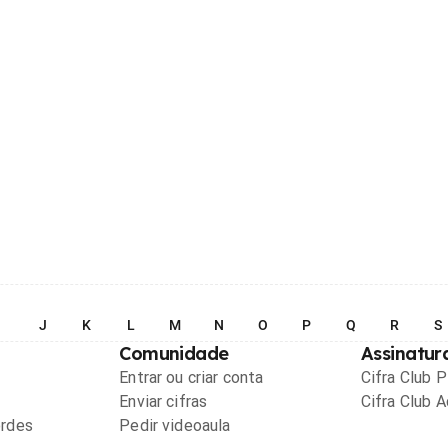
I
J
K
L
M
N
O
P
Q
R
S
Comunidade
Assinatur
Entrar ou criar conta
Cifra Club 
Enviar cifras
Cifra Club 
ordes
Pedir videoaula