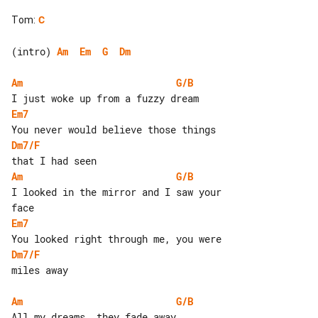
Tom
:
C
(intro) 
Am
Em
G
Dm
Am
G/B
Em7
Dm7/F
Am
G/B
I looked in the mirror and I saw your 

Em7
Dm7/F
miles away

Am
G/B