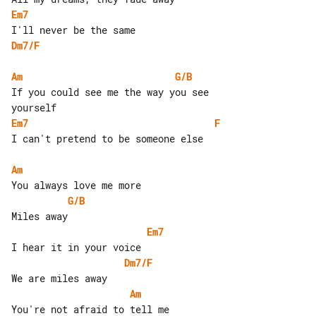
Em7
Dm7/F
Am
G/B
If you could see me the way you see 

Em7
F
I can't pretend to be someone else

Am
G/B
Em7
Dm7/F
Am