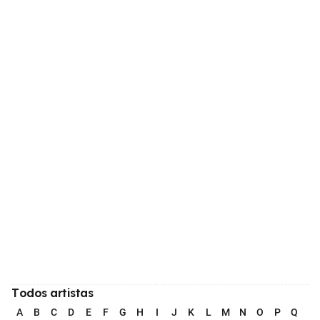
Todos artistas
A
B
C
D
E
F
G
H
I
J
K
L
M
N
O
P
Q
R