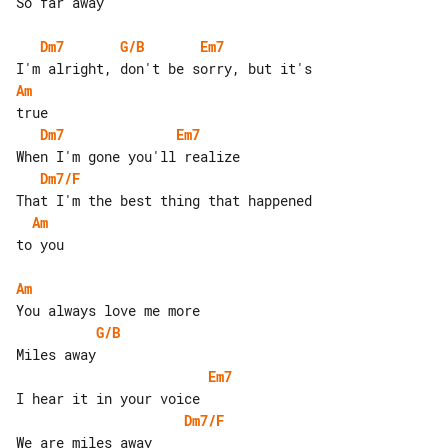
So far away

Dm7
G/B
Em7
Am
Dm7
Em7
Dm7/F
Am
to you

Am
G/B
Em7
Dm7/F