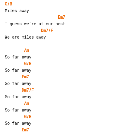
G/B
Em7
Dm7/F
We are miles away

Am
G/B
Em7
Dm7/F
Am
G/B
Em7