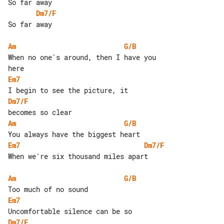
Dm7/F
So far away

Am
G/B
When no one's around, then I have you 

Em7
Dm7/F
Am
G/B
Em7
Dm7/F
When we're six thousand miles apart

Am
G/B
Em7
Dm7/F