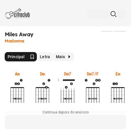
Miles Away
Mídia
Madonna
Principal
Letra
Mais
Am
Dm
Dm7
Dm7/F
Em
5
Continua depois do anúncio