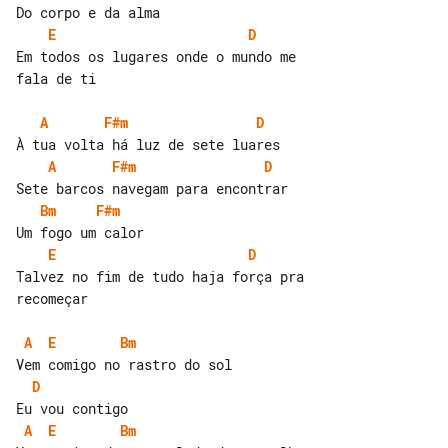
E
D
Em todos os lugares onde o mundo me 

fala de ti

A
F#m
D
A
F#m
D
Bm
F#m
E
D
Talvez no fim de tudo haja força pra 

recomeçar

A
E
Bm
D
A
E
Bm