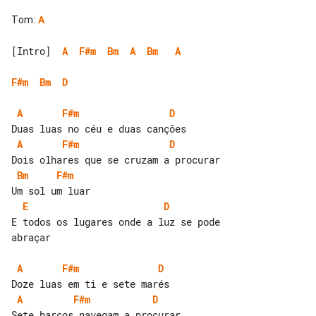
Tom
:
A
[Intro]  
A
F#m
Bm
A
Bm
A
F#m
Bm
D
A
F#m
D
A
F#m
D
Bm
F#m
E
D
E todos os lugares onde a luz se pode 

abraçar

A
F#m
D
A
F#m
D