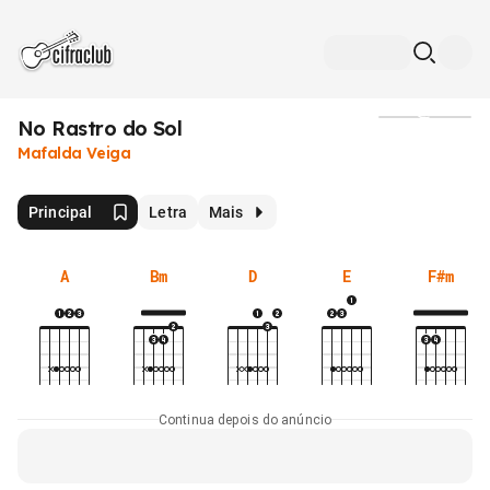
No Rastro do Sol
Mídia
Mafalda Veiga
Principal
Letra
Mais
A
Bm
D
E
F#m
Continua depois do anúncio