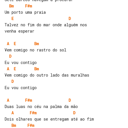
Bm
F#m
E
D
Talvez no fim do mar onde alguém nos 

venha esperar

A
E
Bm
D
A
E
Bm
D
Eu vou contigo

A
F#m
D
A
F#m
D
Bm
F#m