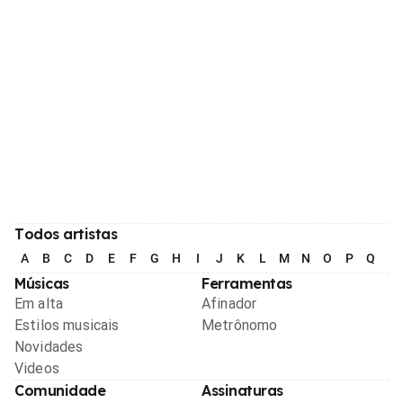
Todos artistas
A
B
C
D
E
F
G
H
I
J
K
L
M
N
O
P
Q
R
Músicas
Ferramentas
Em alta
Afinador
Estilos musicais
Metrônomo
Novidades
Videos
Comunidade
Assinaturas