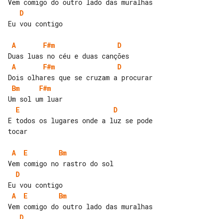
D
Eu vou contigo

A
F#m
D
A
F#m
D
Bm
F#m
E
D
E todos os lugares onde a luz se pode 

tocar

A
E
Bm
D
A
E
Bm
D