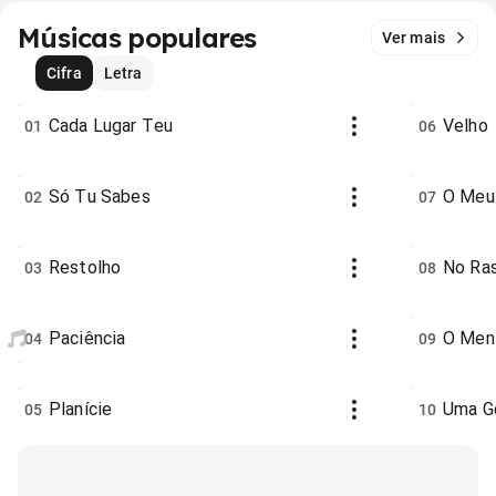
Músicas populares
Ver mais
Cifra
Letra
Cada Lugar Teu
Velho
01
06
Só Tu Sabes
O Meu
02
07
Restolho
No Ras
03
08
Paciência
O Meni
04
09
Planície
Uma G
05
10