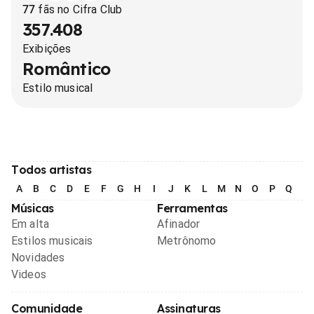
77
fãs no Cifra Club
357.408
Exibições
Romântico
Estilo musical
Todos artistas
A
B
C
D
E
F
G
H
I
J
K
L
M
N
O
P
Q
R
Músicas
Ferramentas
Em alta
Afinador
Estilos musicais
Metrônomo
Novidades
Videos
Comunidade
Assinaturas